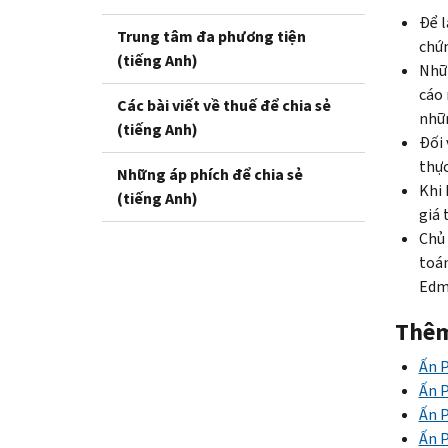
Để l
Trung tâm đa phương tiện
chứn
(tiếng Anh)
Nhữn
cáo 
Các bài viết về thuế để chia sẻ
nhữn
(tiếng Anh)
Đối 
thực
Những áp phích để chia sẻ
Khi 
(tiếng Anh)
giá 
Chủ 
toán
Edm
Thêm
Ấn P
Ấn P
Ấn P
Ấn P