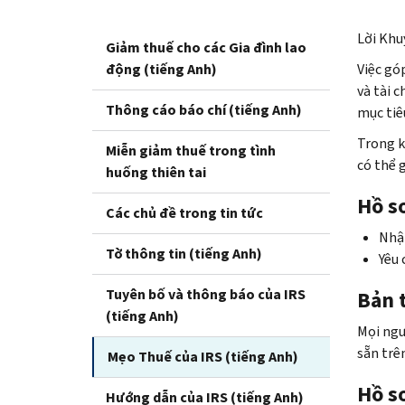
Lời Khu
Giảm thuế cho các Gia đình lao
động (tiếng Anh)
Việc gó
và tài c
Thông cáo báo chí (tiếng Anh)
mục tiê
Trong k
Miễn giảm thuế trong tình
có thể 
huống thiên tai
Hồ s
Các chủ đề trong tin tức
Nhận
Tờ thông tin (tiếng Anh)
Yêu 
Tuyên bố và thông báo của IRS
Bản 
(tiếng Anh)
Mọi ngư
sẵn trê
Mẹo Thuế của IRS (tiếng Anh)
Hồ sơ
Hướng dẫn của IRS (tiếng Anh)