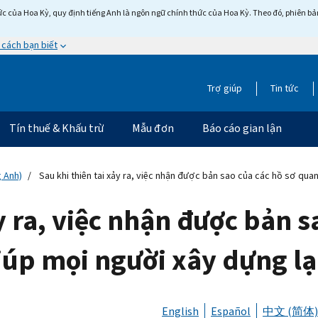
c của Hoa Kỳ, quy định tiếng Anh là ngôn ngữ chính thức của Hoa Kỳ. Theo đó, phiên bản 
 cách bạn biết
Trợ giúp
Tin tức
Tín thuế & Khấu trừ
Mẫu đơn
Báo cáo gian lận
g Anh)
Sau khi thiên tai xảy ra, việc nhận được bản sao của các hồ sơ qua
y ra, việc nhận được bản s
iúp mọi người xây dựng lạ
English
Español
中文 (简体)