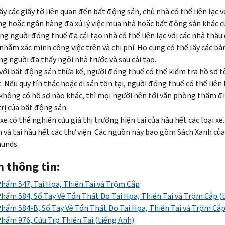
ấy các giấy tờ liên quan đến bất động sản, chủ nhà có thể liên lạc 
g hoặc ngân hàng đã xử lý việc mua nhà hoặc bất động sản khác c
g người đóng thuế đã cải tạo nhà có thể liên lạc với các nhà thầu 
nhằm xác minh công việc trên và chi phí. Họ cũng có thể lấy các b
g người đã thấy ngôi nhà trước và sau cải tạo.
với bất động sản thừa kế, người đóng thuế có thể kiểm tra hồ sơ tòa
. Nếu quỹ tín thác hoặc di sản tồn tại, người đóng thuế có thể liên hệ
không có hồ sơ nào khác, thì mọi người nên tới văn phòng thẩm đị
trị của bất động sản.
xe có thể nghiên cứu giá thị trường hiện tại của hầu hết các loại x
 và tại hầu hết các thư viện. Các nguồn này bao gồm Sách Xanh củ
unds
.
 thông tin:
hẩm 547, Tai Họa, Thiên Tai và Trộm Cắp
hẩm 584, Sổ Tay Về Tổn Thất Do Tai Họa, Thiên Tai và Trộm Cắp (
hẩm 584-B, Sổ Tay Về Tổn Thất Do Tai Họa, Thiên Tai và Trộm Cắ
hẩm 976, Cứu Trợ Thiên Tai (tiếng Anh)