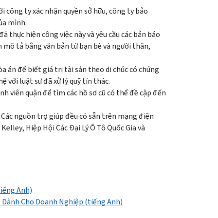
với công ty xác nhận quyền sở hữu, công ty bảo
ủa mình.
đã thực hiện công việc này và yêu cầu các bản báo
ản mô tả bằng văn bản từ bạn bè và người thân,
 án để biết giá trị tài sản theo di chúc có chứng
 với luật sư đã xử lý quỹ tín thác.
nh viên quận để tìm các hồ sơ cũ có thể đề cập đến
e. Các nguồn trợ giúp đều có sẵn trên mạng điện
a
Kelley
, Hiệp Hội Các Đại Lý Ô Tô Quốc Gia và
tiếng Anh)
p Dành Cho Doanh Nghiệp (tiếng Anh)