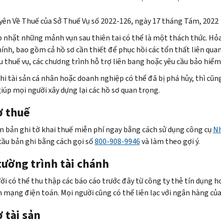
yên Về Thuế của Sở Thuế Vụ số 2022-126, ngày 17 tháng Tám, 2022
p nhặt những mảnh vụn sau thiên tai có thể là một thách thức. Hỏa
hính, bao gồm cả hồ sơ cần thiết để phục hồi các tổn thất liên quan
u thuế vụ, các chương trình hỗ trợ liên bang hoặc yêu cầu bảo hiểm
hi tài sản cá nhân hoặc doanh nghiệp có thể đã bị phá hủy, thì cũ
giúp mọi người xây dựng lại các hồ sơ quan trọng.
ơ thuế
 bản ghi tờ khai thuế miễn phí ngay bằng cách sử dụng công cụ
Nh
cầu bản ghi bằng cách gọi số
800-908-9946
và làm theo gợi ý.
tường trình tài chánh
ời có thể thu thập các báo cáo trước đây từ công ty thẻ tín dụng 
n mạng điện toán. Mọi người cũng có thể liên lạc với ngân hàng củ
 tài sản