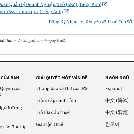
Quan Quản Lý Doanh Nghiệp Nhỏ (
SBA
) (tiếng Anh)
sterAssistance.gov
(tiếng Anh)
Đăng Ký Nhận Lời Khuyên về Thuế Của Sở 
hát hành. Vui lòng xác minh ngày trước
 CỦA BẠN
GIẢI QUYẾT MỘT VẤN ĐỀ
NGÔN NGỮ
 Quyền của
Thông báo và thư của IRS
Español
ế
Trộm cắp danh tính
中文 (简体)
 Người đóng
Trò lừa đảo thuế
中文 (繁體)
Gian lận thuế
한국어
 cáo độc lập