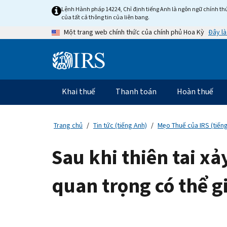
Skip
Lệnh Hành pháp 14224, Chỉ định tiếng Anh là ngôn ngữ chính thứ
to
của tất cả thông tin của liên bang.
main
Đây là
Một trang web chính thức của chính phủ Hoa Kỳ
content
Information
Menu
Khai thuế
Thanh toán
Hoàn thuế
Điều
hướng
chính
Trang chủ
Tin tức (tiếng Anh)
Mẹo Thuế của IRS (tiến
Sau khi thiên tai xả
quan trọng có thể g