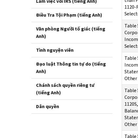
than F
Làm việc với IRS (tiếng Anh)
1120-R
Select
Điều Tra Tội Phạm (tiếng Anh)
Table 
Văn phòng Người tố giác (tiếng
Corpor
Anh)
Incom
Select
Tình nguyện viên
Table 
Đạo luật Thông tin tự do (tiếng
Incom
Anh)
Statem
Other
Chánh sách quyền riêng tư
Table 
(tiếng Anh)
Corpor
1120S,
Dân quyền
Balan
Statem
Other
Table 