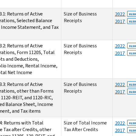
3.1: Returns of Active
Size of Business
2022
XLSX
ations, Selected Balance
Receipts
2017
XLSX
 Income Statement, and Tax
3.2: Returns of Active
Size of Business
2022
XLSX
ations, Form 1120S, Total
Receipts
2017
XLSX
ts and Deductions,
lio Income, Rental Income,
otal Net Income
3.3: Returns of Active
Size of Business
2022
XLSX
ations, other than Forms
Receipts
2017
XLSX
 1120-REIT, and 1120-RIC,
ed Balance Sheet, Income
ent, and Tax items
4: Returns with Total
Size of Total Income
2022
XLSX
 Tax after Credits, other
Tax After Credits
2017
XLSX