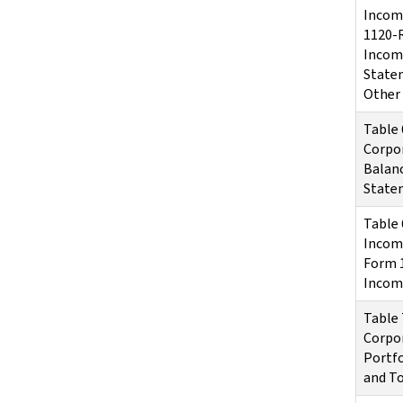
Income
1120-R
Incom
Statem
Other
Table 
Corpor
Balan
State
Table 
Income
Form 1
Incom
Table 
Corpor
Portfo
and T