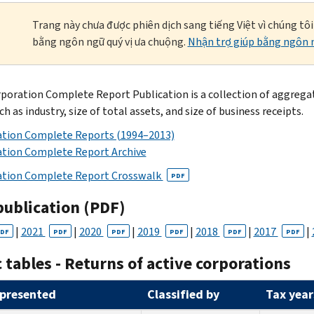
Trang này chưa được phiên dịch sang tiếng Việt vì chúng tô
bằng ngôn ngữ quý vị ưa chuộng.
Nhận trợ giúp bằng ngôn n
poration Complete Report Publication is a collection of aggregate
h as industry, size of total assets, and size of business receipts.
tion Complete Reports (1994–2013)
tion Complete Report Archive
ation Complete Report Crosswalk
PDF
publication (PDF)
|
2021
|
2020
|
2019
|
2018
|
2017
|
DF
PDF
PDF
PDF
PDF
PDF
 tables - Returns of active corporations
presented
Classified by
Tax year