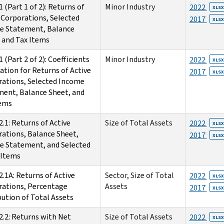
1 (Part 1 of 2): Returns of
Minor Industry
2022
XLSX
 Corporations, Selected
2017
XLSX
e Statement, Balance
 and Tax Items
1 (Part 2 of 2): Coefficients
Minor Industry
2022
XLSX
iation for Returns of Active
2017
XLSX
ations, Selected Income
ent, Balance Sheet, and
tems
2.1: Returns of Active
Size of Total Assets
2022
XLSX
ations, Balance Sheet,
2017
XLSX
e Statement, and Selected
 Items
2.1A: Returns of Active
Sector, Size of Total
2022
XLSX
rations, Percentage
Assets
2017
XLSX
bution of Total Assets
2.2: Returns with Net
Size of Total Assets
2022
XLSX