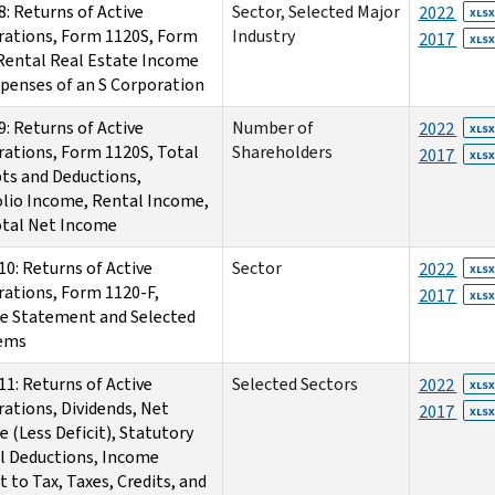
8: Returns of Active
Sector, Selected Major
2022
XLSX
rations, Form 1120S, Form
Industry
2017
XLSX
Rental Real Estate Income
penses of an S Corporation
9: Returns of Active
Number of
2022
XLSX
ations, Form 1120S, Total
Shareholders
2017
XLSX
ts and Deductions,
lio Income, Rental Income,
otal Net Income
10: Returns of Active
Sector
2022
XLSX
ations, Form 1120-F,
2017
XLSX
e Statement and Selected
tems
11: Returns of Active
Selected Sectors
2022
XLSX
ations, Dividends, Net
2017
XLSX
 (Less Deficit), Statutory
l Deductions, Income
t to Tax, Taxes, Credits, and