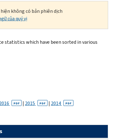
i hiện không có bản phiên dịch
gữ của quý vị
 statistics which have been sorted in various
2016
|
2015
|
2014
PDF
PDF
PDF
s