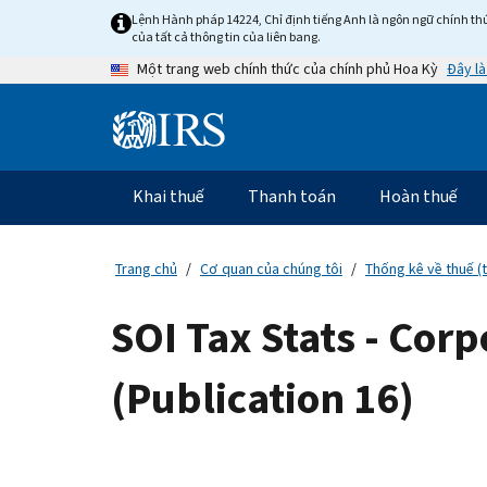
Skip
Lệnh Hành pháp 14224, Chỉ định tiếng Anh là ngôn ngữ chính thứ
to
của tất cả thông tin của liên bang.
main
Đây là
Một trang web chính thức của chính phủ Hoa Kỳ
content
Information
Menu
Khai thuế
Thanh toán
Hoàn thuế
Điều
hướng
chính
Trang chủ
Cơ quan của chúng tôi
Thống kê về thuế (
SOI Tax Stats - Cor
(Publication 16)