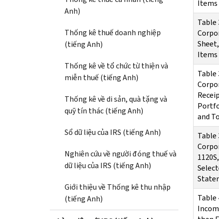
Items
Anh)
Table 
Thống kê thuế doanh nghiệp
Corpor
Sheet,
(tiếng Anh)
Items
Thống kê về tổ chức từ thiện và
Table 
miễn thuế (tiếng Anh)
Corpor
Receip
Thống kê về di sản, quà tặng và
Portfo
quỹ tín thác (tiếng Anh)
and T
Sổ dữ liệu của IRS (tiếng Anh)
Table 
Corpor
Nghiên cứu về người đóng thuế và
1120S,
dữ liệu của IRS (tiếng Anh)
Select
Statem
Giới thiệu về Thống kê thu nhập
Table 
(tiếng Anh)
Income