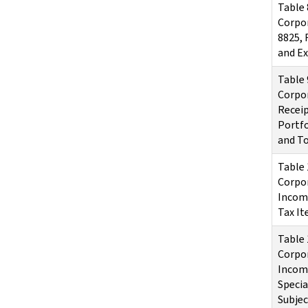
Table 
Corpo
8825, 
and Ex
Table 
Corpor
Receip
Portfo
and T
Table 
Corpor
Incom
Tax I
Table 
Corpor
Income
Specia
Subjec