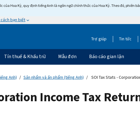
c của Hoa Kỳ, quy định tiếng Anh là ngôn ngữ chính thức của Hoa Kỳ. Theo đó, phiên bản 
 cách bạn biết
Trợ giúp
Tin tức
Tín thuế & Khấu trừ
Mẫu đơn
Báo cáo gian lận
tiếng Anh)
Sản nhẩm và ấn phẩm (tiếng Anh)
SOI Tax Stats - Corporatio
poration Income Tax Retu