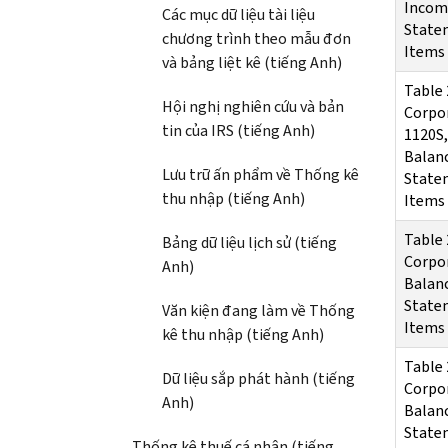
Incom
Các mục dữ liệu tài liệu
Statem
chương trình theo mẫu đơn
Items
và bảng liệt kê (tiếng Anh)
Table 
Hội nghị nghiên cứu và bản
Corpor
tin của IRS (tiếng Anh)
1120S,
Balan
Lưu trữ ấn phẩm về Thống kê
Statem
thu nhập (tiếng Anh)
Items
Table 
Bảng dữ liệu lịch sử (tiếng
Corpor
Anh)
Balan
Statem
Văn kiện đang làm về Thống
Items
kê thu nhập (tiếng Anh)
Table 
Dữ liệu sắp phát hành (tiếng
Corpor
Anh)
Balan
Statem
Thống kê thuế cá nhân (tiếng