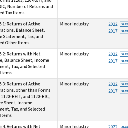
orms 1120S, 120-REIT, and
IC, Number of Returns and
ed Tax Items
5.1: Returns of Active
Minor Industry
2022
XLSX
ations, Balance Sheet,
2017
XLSX
e Statement, Tax, and
ed Other Items
5.2: Returns with Net
Minor Industry
2022
XLSX
e, Balance Sheet, Income
2017
XLSX
ent, Tax, and Selected
 Items
5.3: Returns of Active
Minor Industry
2022
XLSX
ations, other than Forms
2017
XLSX
 1120-REIT, and 1120-RIC,
ce Sheet, Income
ent, Tax, and Selected
 Items
5.4: Returns with Net
Minor Industry
2022
XLSX