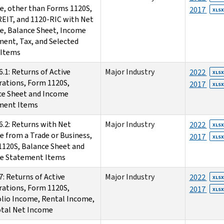
, other than Forms 1120S,
2017
XLSX
EIT, and 1120-RIC with Net
e, Balance Sheet, Income
ent, Tax, and Selected
 Items
6.1: Returns of Active
Major Industry
2022
XLSX
ations, Form 1120S,
2017
XLSX
ce Sheet and Income
ment Items
6.2: Returns with Net
Major Industry
2022
XLSX
 from a Trade or Business,
2017
XLSX
120S, Balance Sheet and
e Statement Items
7: Returns of Active
Major Industry
2022
XLSX
ations, Form 1120S,
2017
XLSX
lio Income, Rental Income,
otal Net Income