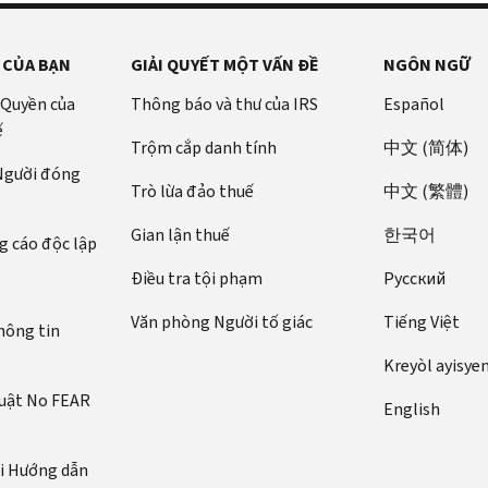
 CỦA BẠN
GIẢI QUYẾT MỘT VẤN ĐỀ
NGÔN NGỮ
 Quyền của
Thông báo và thư của IRS
Español
ế
Trộm cắp danh tính
中文 (简体)
 Người đóng
Trò lừa đảo thuế
中文 (繁體)
Gian lận thuế
한국어
 cáo độc lập
Điều tra tội phạm
Pусский
Văn phòng Người tố giác
Tiếng Việt
hông tin
Kreyòl ayisye
luật No FEAR
English
ới Hướng dẫn