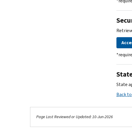
*requir
Secu
Retriev
Acce
*requir
Stat
State a
Back to
Page Last Reviewed or Updated: 10-Jun-2026