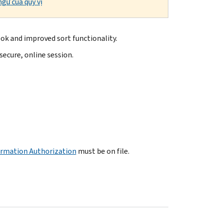
gữ của quý vị
ok and improved sort functionality.
secure, online session.
ormation Authorization
must be on file.