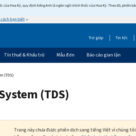
c của Hoa Kỳ, quy định tiếng Anh là ngôn ngữ chính thức của Hoa Kỳ. Theo đó, phiên bản 
 cách bạn biết
Trợ giúp
Tin tức
Tín thuế & Khấu trừ
Mẫu đơn
Báo cáo gian lận
em (TDS)
 System (TDS)
Trang này chưa được phiên dịch sang tiếng Việt vì chúng tô