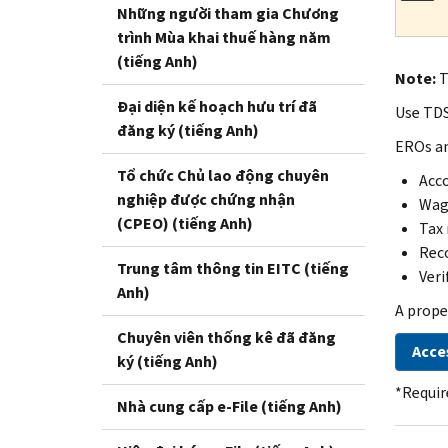
Những người tham gia Chương
trình Mùa khai thuế hàng năm
(tiếng Anh)
Note:
T
Đại diện kế hoạch hưu trí đã
Use TDS 
đăng ký (tiếng Anh)
EROs a
Tổ chức Chủ lao động chuyên
Acco
nghiệp được chứng nhận
Wag
(CPEO) (tiếng Anh)
Tax 
Reco
Trung tâm thông tin EITC (tiếng
Veri
Anh)
A prope
Chuyên viên thống kê đã đăng
Acce
ký (tiếng Anh)
*Requir
Nhà cung cấp e-File (tiếng Anh)