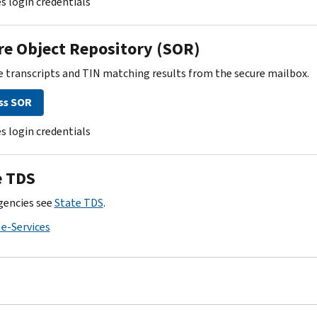
es login credentials
re Object Repository (SOR)
e transcripts and TIN matching results from the secure mailbox.
ss SOR
es login credentials
e TDS
gencies see
State TDS
.
 e-Services