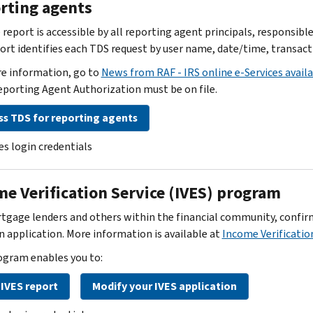
rting agents
 report is accessible by all reporting agent principals, responsible
ort identifies each TDS request by user name, date/time, transacti
e information, go to
News from RAF - IRS online e-Services avail
eporting Agent Authorization must be on file.
ss TDS for reporting agents
es login credentials
me Verification Service (IVES) program
tgage lenders and others within the financial community, confir
an application. More information is available at
Income Verificatio
ogram enables you to:
 IVES report
Modify your IVES application