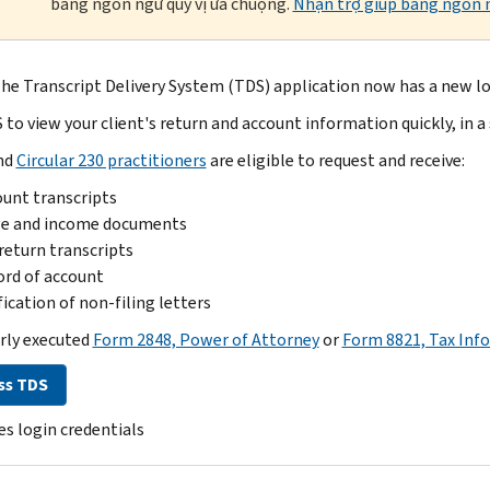
bằng ngôn ngữ quý vị ưa chuộng.
Nhận trợ giúp bằng ngôn n
he Transcript Delivery System (TDS) application now has a new lo
to view your client's return and account information quickly, in a 
nd
Circular 230 practitioners
are eligible to request and receive:
unt transcripts
e and income documents
return transcripts
rd of account
fication of non-filing letters
rly executed
Form 2848, Power of Attorney
or
Form 8821, Tax Inf
ss TDS
es login credentials