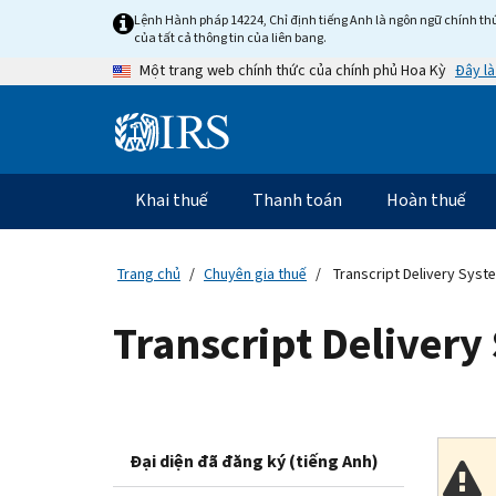
Skip
Lệnh Hành pháp 14224, Chỉ định tiếng Anh là ngôn ngữ chính thứ
to
của tất cả thông tin của liên bang.
main
Đây là
Một trang web chính thức của chính phủ Hoa Kỳ
content
Information
Menu
Khai thuế
Thanh toán
Hoàn thuế
Điều
hướng
chính
Trang chủ
Chuyên gia thuế
Transcript Delivery Syst
Transcript Delivery
Đại diện đã đăng ký (tiếng Anh)