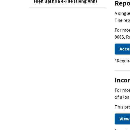
Hiện đại hóa e-File (tiếng Anh)
Repo
A single
The rep
For mor
8665, R
Acce
*Requir
Inco
For mor
of a lo
This pr
View