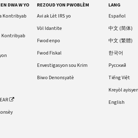
EN DWA W YO
REZOUD YON PWOBLÈM
LANG
a Kontribyab
Avi ak Lèt IRS yo
Español
Vòl Idantite
中文 (简体)
u Kontribyab
Fwod enpo
中文 (繁體)
Fwod Fiskal
한국어
yon
Envestigasyon sou Krim
Pусский
Biwo Denonsyatè
Tiếng Việt
Kreyòl ayisye
FEAR
English
konsèy