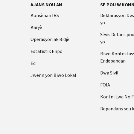
AJANS NOU AN
SE POU W KONN
Konsènan IRS
Deklarasyon Dw
yo
Karyè
Sèvis Defans po
Operasyon ak Bidjè
yo
Estatistik Enpo
Biwo Kontestas
Endepandan
Èd
Dwa Sivil
Jwenn yon Biwo Lokal
FOIA
Kontni Lwa No 
Depandans sou 