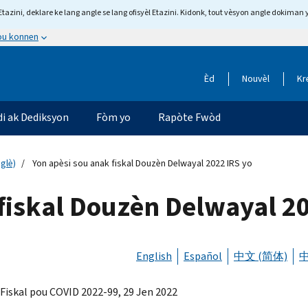
tazini, deklare ke lang angle se lang ofisyèl Etazini. Kidonk, tout vèsyon angle dokiman 
 ou konnen
Èd
Nouvèl
Kr
di ak Dediksyon
Fòm yo
Rapòte Fwòd
glè)
Yon apèsi sou anak fiskal Douzèn Delwayal 2022 IRS yo
fiskal Douzèn Delwayal 20
English
Español
中文 (简体)
中
Fiskal pou COVID 2022-99, 29 Jen 2022