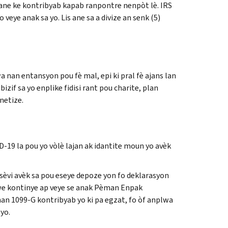
 ane ke kontribyab kapab ranpontre nenpòt lè. IRS
veye anak sa yo. Lis ane sa a divize an senk (5)
an entansyon pou fè mal, epi ki pral fè ajans lan
izif sa yo enplike fidisi rant pou charite, plan
netize.
D-19 la pou yo vòlè lajan ak idantite moun yo avèk
 sèvi avèk sa pou eseye depoze yon fo deklarasyon
dwe kontinye ap veye se anak Pèman Enpak
n 1099-G kontribyab yo ki pa egzat, fo òf anplwa
yo.