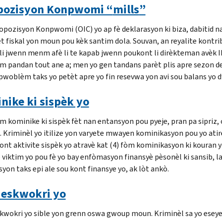
ozisyon Konpwomi “
mills
”
opozisyon Konpwomi (OIC) yo ap fè deklarasyon ki biza, dabitid n
èt fiskal yon moun pou kèk santim dola. Souvan, an reyalite kont
 li jwenn menm afè li te kapab jwenn poukont li dirèkteman avèk 
 pandan tout ane a; men yo gen tandans parèt plis apre sezon dek
pwoblèm taks yo petèt apre yo fin resevwa yon avi sou balans yo 
nike ki sispèk yo
m kominike ki sispèk fèt nan entansyon pou pyeje, pran pa sipriz,
i. Kriminèl yo itilize yon varyete mwayen kominikasyon pou yo atir
kont aktivite sispèk yo atravè kat (4) fòm kominikasyon ki kouran y
viktim yo pou fè yo bay enfòmasyon finansyè pèsonèl ki sansib, la
yon taks epi ale sou kont finansye yo, ak lòt ankò.
 eskwokri yo
kwokri yo sible yon grenn oswa gwoup moun. Kriminèl sa yo eseye 