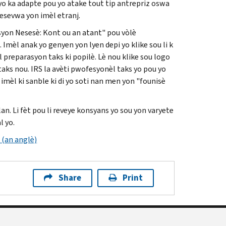
o ka adapte pou yo atake tout tip antrepriz oswa
esevwa yon imèl etranj.
Aksyon Nesesè: Kont ou an atant" pou vòlè
mèl anak yo genyen yon lyen depi yo klike sou li k
l preparasyon taks ki popilè. Lè nou klike sou logo
ks nou. IRS la avèti pwofesyonèl taks yo pou yo
imèl ki sanble ki di yo soti nan men yon "founisè
lan. Li fèt pou li reveye konsyans yo sou yon varyete
l yo.
 (an anglè)
Share
Print