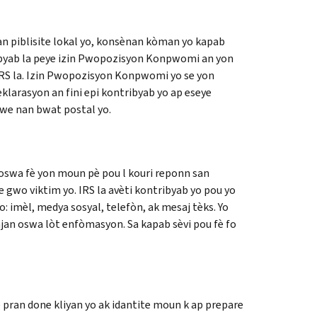
an piblisite lokal yo, konsènan kòman yo kapab
ribyab la peye izin Pwopozisyon Konpwomi an yon
IRS la. Izin Pwopozisyon Konpwomi yo se yon
larasyon an fini epi kontribyab yo ap eseye
dwe nan bwat postal yo.
 oswa fè yon moun pè pou l kouri reponn san
e gwo viktim yo. IRS la avèti kontribyab yo pou yo
o: imèl, medya sosyal, telefòn, ak mesaj tèks. Yo
jan oswa lòt enfòmasyon. Sa kapab sèvi pou fè fo
pran done kliyan yo ak idantite moun k ap prepare