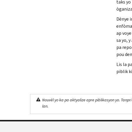
taks yo
òganiza
Dènye i
enfòmas
ap voye 
sa yo, 
pa repon
pou dem
Lis la p
piblik k
Nouvèl yo ka pa aktyalize apre piblikasyon yo. Tanpri
lan.