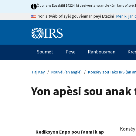
Skip
Òdonans Egzekitif 14224, ki deziyen lang angle kòm lang ofisyèl E
to
Men ki jan
Yon sitwèb ofisyèl gouvènman peyi Etazini
main
content
Information
Menu
Soumèt
Peye
Ranbousman
Kre
Navigasyon
prensipal
Paj Kay
Nouvèl (an anglè)
Konsèy sou Taks IRS (an an
Yon apèsi sou anak 
Konsèy 
Rediksyon Enpo pou Fanmi k ap