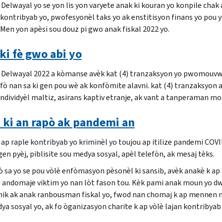
Delwayal yo se yon lis yon varyete anak ki kouran yo konpile chak
 kontribyab yo, pwofesyonèl taks yo ak enstitisyon finans yo pou yo 
Men yon apèsi sou douz pi gwo anak fiskal 2022 yo.
ki fè gwo abi yo
Delwayal 2022 a kòmanse avèk kat (4) tranzaksyon yo pwomouvwa n
efò nan sa ki gen pou wè ak konfòmite alavni. kat (4) tranzaksyon ab
endividyèl maltiz, asirans kaptiv etranje, ak vant a tanperaman mo
 ki an rapò ak pandemi an
a ap raple kontribyab yo kriminèl yo toujou ap itilize pandemi COVI
gen pyèj, piblisite sou medya sosyal, apèl telefòn, ak mesaj tèks.
ò sa yo se pou vòlè enfòmasyon pèsonèl ki sansib, avèk anakè k ap
i andomaje viktim yo nan lòt fason tou. Kèk pami anak moun yo 
k ak anak ranbousman fiskal yo, fwod nan chomaj k ap mennen na
ya sosyal yo, ak fo òganizasyon charite k ap vòlè lajan kontribyab 