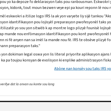
 pou yo ka depoze fo deklarasyon taks pou ranbousman. Eskwokri y
syon, kidonk, tout moun bezwen veye epi pa kouri reponn lè nou r
mèl eskwokri a itilize logo IRS la ak yon varyete liy sijè tankou "
yon idantifikasyon pou lojisyèl preparasyon pwofesyonèl taks yo. I
itilizatè yo sou yon sitwèb k ap montre logo plizyè founisè lojisyè
y ap mande nou enfòmasyon idantifikasyon pou kont pwofesyonèl ta
n ni fè anyen nan sa imèl la mande nou fè. IRS te obsève plizyè fo 
ann preparasyon taks."
a yon dokiman legal oswa yon lis literal priyorite aplikasyon ajans 
i ka pa toujou konsyan de evolisyon ki enplike administrasyon fiska
Abòne nan konsèy sou taks IRS yo
 verifye dat la anvan ou konte sou lang