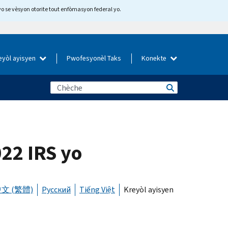
yo se vèsyon otorite tout enfòmasyon federal yo.
eyòl ayisyen
Pwofesyonèl Taks
Konekte
22 IRS yo
文 (繁體)
Русский
Tiếng Việt
Kreyòl ayisyen