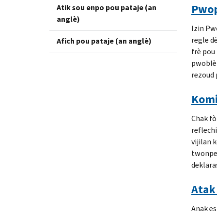
Pwop
Atik sou enpo pou pataje (an
anglè)
Izin Pw
regle d
Afich pou pataje (an anglè)
frè pou
pwoblèm
rezoud 
Komi
Chak fò
reflech
vijilan 
twonpe 
deklaras
Atak
Anak es