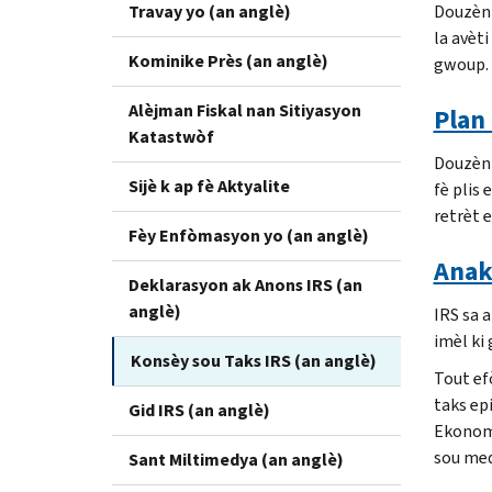
Travay yo (an anglè)
Douzèn 
la avèti
Kominike Près (an anglè)
gwoup. 
Alèjman Fiskal nan Sitiyasyon
Plan 
Katastwòf
Douzèn 
Sijè k ap fè Aktyalite
fè plis 
retrèt 
Fèy Enfòmasyon yo (an anglè)
Anak
Deklarasyon ak Anons IRS (an
anglè)
IRS sa 
imèl ki 
Konsèy sou Taks IRS (an anglè)
Tout ef
taks ep
Gid IRS (an anglè)
Ekonomi
sou med
Sant Miltimedya (an anglè)