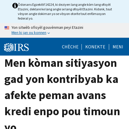
Skip
Òdonans Egzekitif 14224, ki deziyen lang angle kòm lang ofisyèl
Etazini, deklare ke lang angle se lang ofisyèl Etazini. Kidonk, tout
to
vèsyon angle dokiman yo se vèsyon otorite tout enfòmasyon
main
federal yo.
content
Yon sitwèb ofisyèl gouvènman peyi Etazini
Men ki jan ou konnen
CHÈCHE
KONEKTE
MENI
Men kòman sitiyasyon
gad yon kontribyab ka
afekte peman avans
kredi enpo pou timoun
yo