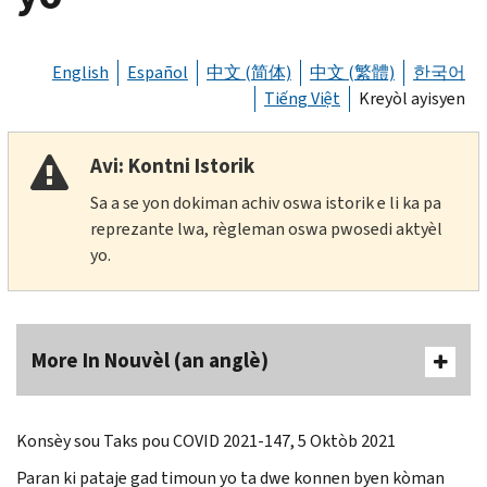
English
Español
中文 (简体)
中文 (繁體)
한국어
Tiếng Việt
Kreyòl ayisyen
Avi: Kontni Istorik
Sa a se yon dokiman achiv oswa istorik e li ka pa
reprezante lwa, règleman oswa pwosedi aktyèl
yo.
More In Nouvèl (an anglè)
Konsèy sou Taks pou COVID 2021-147, 5 Oktòb 2021
Paran ki pataje gad timoun yo ta dwe konnen byen kòman