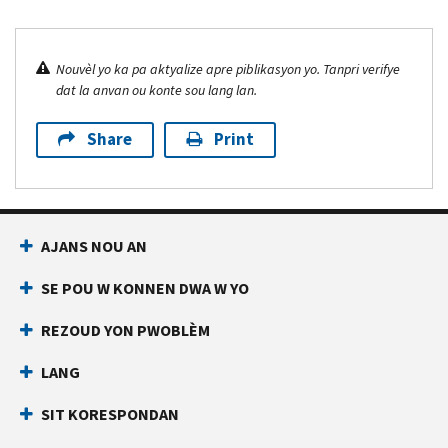
Nouvèl yo ka pa aktyalize apre piblikasyon yo. Tanpri verifye
dat la anvan ou konte sou lang lan.
Share
Print
AJANS NOU AN
SE POU W KONNEN DWA W YO
REZOUD YON PWOBLÈM
LANG
SIT KORESPONDAN