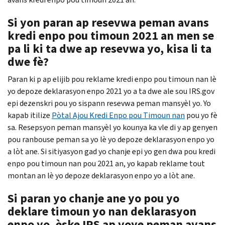
Si yon paran ap resevwa peman avans
kredi enpo pou timoun 2021 an men se
pa li ki ta dwe ap resevwa yo, kisa li ta
dwe fè?
Paran ki p ap elijib pou reklame kredi enpo pou timoun nan lè
yo depoze deklarasyon enpo 2021 yo a ta dwe ale sou IRS.gov
epi dezenskri pou yo sispann resevwa peman mansyèl yo. Yo
kapab itilize
Pòtal Ajou Kredi Enpo pou Timoun nan
pou yo fè
sa. Resepsyon peman mansyèl yo kounya ka vle di y ap genyen
pou ranbouse peman sa yo lè yo depoze deklarasyon enpo yo
a lòt ane. Si sitiyasyon gad yo chanje epi yo gen dwa pou kredi
enpo pou timoun nan pou 2021 an, yo kapab reklame tout
montan an lè yo depoze deklarasyon enpo yo a lòt ane.
Si paran yo chanje ane yo pou yo
deklare timoun yo nan deklarasyon
enpo yo, èske IRS ap voye peman avans