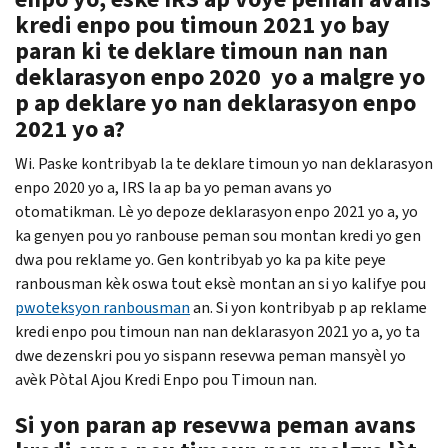
kredi enpo pou timoun 2021 yo bay
paran ki te deklare timoun nan nan
deklarasyon enpo 2020 yo a malgre yo
p ap deklare yo nan deklarasyon enpo
2021 yo a?
Wi. Paske kontribyab la te deklare timoun yo nan deklarasyon
enpo 2020 yo a, IRS la ap ba yo peman avans yo
otomatikman. Lè yo depoze deklarasyon enpo 2021 yo a, yo
ka genyen pou yo ranbouse peman sou montan kredi yo gen
dwa pou reklame yo. Gen kontribyab yo ka pa kite peye
ranbousman kèk oswa tout eksè montan an si yo kalifye pou
pwoteksyon ranbousman
an. Si yon kontribyab p ap reklame
kredi enpo pou timoun nan nan deklarasyon 2021 yo a, yo ta
dwe dezenskri pou yo sispann resevwa peman mansyèl yo
avèk Pòtal Ajou Kredi Enpo pou Timoun nan.
Si yon paran ap resevwa peman avans