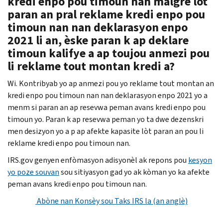
kredi enpo pou timoun nan malgre lòt
paran an pral reklame kredi enpo pou
timoun nan nan deklarasyon enpo
2021 li an, èske paran k ap deklare
timoun kalifye a ap toujou anmezi pou
li reklame tout montan kredi a?
Wi. Kontribyab yo ap anmezi pou yo reklame tout montan an
kredi enpo pou timoun nan nan deklarasyon enpo 2021 yo a
menm si paran an ap resevwa peman avans kredi enpo pou
timoun yo. Paran k ap resevwa peman yo ta dwe dezenskri
men desizyon yo a p ap afekte kapasite lòt paran an pou li
reklame kredi enpo pou timoun nan.
IRS.gov genyen enfòmasyon adisyonèl ak repons pou
kesyon
yo poze souvan
sou sitiyasyon gad yo ak kòman yo ka afekte
peman avans kredi enpo pou timoun nan.
Abòne nan Konsèy sou Taks IRS la (an anglè)