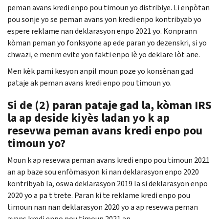
peman avans kredi enpo pou timoun yo distribiye. Li enpòtan
pou sonje yo se peman avans yon kredi enpo kontribyab yo
espere reklame nan deklarasyon enpo 2021 yo. Konprann
kòman peman yo fonksyone ap ede paran yo dezenskri, si yo
chwazi, e menm evite yon fakti enpo lè yo deklare lòt ane.
Men kèk pami kesyon anpil moun poze yo konsènan gad
pataje ak peman avans kredi enpo pou timoun yo.
Si de (2) paran pataje gad la, kòman IRS
la ap deside kiyès ladan yo k ap
resevwa peman avans kredi enpo pou
timoun yo?
Moun k ap resevwa peman avans kredi enpo pou timoun 2021
an ap baze sou enfòmasyon ki nan deklarasyon enpo 2020
kontribyab la, oswa deklarasyon 2019 la si deklarasyon enpo
2020 yo a pa t trete. Paran ki te reklame kredi enpo pou
timoun nan nan deklarasyon 2020 yo a ap resevwa peman
avans kredi enpo pou timoun 2021 an.