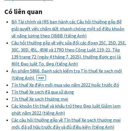
Có liên quan
Bộ Tài chính và IRS ban hành các Câu hỏi thường gặp để
giải quyết việc chấm dứt nhanh chóng một số điều khoản
về năng lượng theo OBBB (tiếng Anh)
Câu hỏi thường gặp về việc sửa đổi các đoạn 25C, 25D, 25E,
30C, 30D, 45L, 45W và 179D theo Công Luật 119-21, Tập
139 trang 72 (ngày 4 tháng 7, 2025), thường được gọi là
Một Đạo luật To, Đẹp (tiếng Anh)
Ấn phẩm 5866, Danh sách kiểm tra Tín thuế Xe sạch mới
(tiếng Anh)
PDF
Tín thuế Xe điện mới mua vào năm 2022 hoặc trước đó
Tín thuế Xe sạch đã qua sử dụng
Tín thuế Xe sạch thương mại
Các khoản tín thuế và khấu trừ theo Đạo luật Giảm lạm
phát năm 2022 (tiếng Anh)
Các câu hỏi thường gặp về Tín thuế Xe sạch thương mại
mới, đã sở hữu trước đây và đủ điều kiện (tiếng Anh)