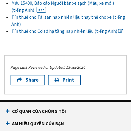
Mẫu 15400, Báo cáo Người bán xe sạch (Mẫu, xe mới)
(tiếng Anh)
PDF
Tín thuế cho Tài sản nạp nhiên liệu thay thế cho xe (tiếng
Anh)
Tín thuế cho Cơ sở hạ tầng nạp nhiên liệu (tiếng Anh)
Page Last Reviewed or Updated: 13-Jul-2026
Share
Print
CƠ QUAN CỦA CHÚNG TÔI
AM HIỂU QUYỀN CỦA BẠN