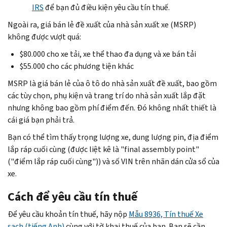
IRS
để bạn đủ điều kiện yêu cầu tín thuế.
Ngoài ra, giá bán lẻ đề xuất của nhà sản xuất xe (MSRP)
không được vượt quá:
$80.000 cho xe tải, xe thể thao đa dụng và xe bán tải
$55.000 cho các phương tiện khác
MSRP là giá bán lẻ của ô tô do nhà sản xuất đề xuất, bao gồm
các tùy chọn, phụ kiện và trang trí do nhà sản xuất lắp đặt
nhưng không bao gồm phí điểm đến. Đó không nhất thiết là
cái giá bạn phải trả.
Bạn có thể tìm thấy trọng lượng xe, dung lượng pin, địa điểm
lắp ráp cuối cùng (được liệt kê là "final assembly point"
("điểm lắp ráp cuối cùng")) và số VIN trên nhãn dán cửa sổ của
xe.
Cách để yêu cầu tín thuế
Để yêu cầu khoản tín thuế, hãy nộp
Mẫu 8936, Tín thuế Xe
sạch (tiếng Anh)
cùng với tờ khai thuế của bạn. Bạn sẽ cần