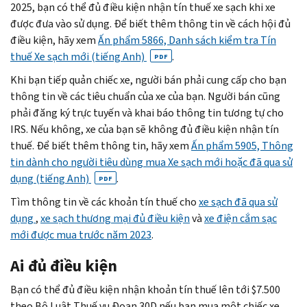
2025, bạn có thể đủ điều kiện nhận tín thuế xe sạch khi xe
được đưa vào sử dụng. Để biết thêm thông tin về cách hội đủ
điều kiện, hãy xem
Ấn phẩm 5866, Danh sách kiểm tra Tín
thuế Xe sạch mới (tiếng Anh)
.
PDF
Khi bạn tiếp quản chiếc xe, người bán phải cung cấp cho bạn
thông tin về các tiêu chuẩn của xe của bạn. Người bán cũng
phải đăng ký trực tuyến và khai báo thông tin tương tự cho
IRS. Nếu không, xe của bạn sẽ không đủ điều kiện nhận tín
thuế. Để biết thêm thông tin, hãy xem
Ấn phẩm 5905, Thông
tin dành cho người tiêu dùng mua Xe sạch mới hoặc đã qua sử
dụng (tiếng Anh)
.
PDF
Tìm thông tin về các khoản tín thuế cho
xe sạch đã qua sử
dụng
,
xe sạch thương mại đủ điều kiện
và
xe điện cắm sạc
mới được mua trước năm 2023
.
Ai đủ điều kiện
Bạn có thể đủ điều kiện nhận khoản tín thuế lên tới $7.500
theo Bộ Luật Thuế vụ Đoạn 30D nếu bạn mua một chiếc xe