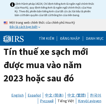
Skip
Lệnh Hành pháp 14224, Chỉ định tiếng Anh là ngôn ngữ chính thức
của Hoa Kỳ, quy định tiếng Anh là ngôn ngữ chính thức của Hoa
to
Kỳ. Theo đó, phiên bản tiếng Anh của tất cả các tài liệu là phiên
main
bản có thẩm quyền của tất cả thông tin của liên bang.
content
Một trang web chính thức của chính phủ Hoa Kỳ
Đây là cách bạn biết
TÌM KIẾM
ĐĂNG NHẬP
DANH MỤC
Tín thuế xe sạch mới
được mua vào năm
2023 hoặc sau đó
English
Español
中文 (简体)
中文 (繁體)
한국어
Русский
Tiếng Việt
Kreyòl ayisyen