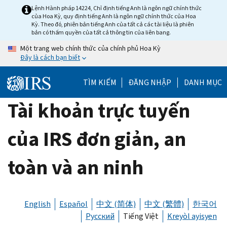
Skip
Lệnh Hành pháp 14224, Chỉ định tiếng Anh là ngôn ngữ chính thức
của Hoa Kỳ, quy định tiếng Anh là ngôn ngữ chính thức của Hoa
to
Kỳ. Theo đó, phiên bản tiếng Anh của tất cả các tài liệu là phiên
main
bản có thẩm quyền của tất cả thông tin của liên bang.
content
Một trang web chính thức của chính phủ Hoa Kỳ
Đây là cách bạn biết
TÌM KIẾM
ĐĂNG NHẬP
DANH MỤC
Tài khoản trực tuyến
của IRS đơn giản, an
toàn và an ninh
English
Español
中文 (简体)
中文 (繁體)
한국어
Русский
Tiếng Việt
Kreyòl ayisyen