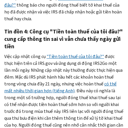
đâu?"
thông báo cho người đóng thuế biết tờ khai thuế của
họ đã được nhận và việc IRS đã chấp nhận hoặc gửi tiền hoàn
thuế hay chưa.
Tin đồn 4: Công cụ "Tiền toàn thuế của tôi đâu?"
cung cấp thông tin sai vì vẫn chưa thấy ngày gửi
tiền
Việc cập nhật công cụ
"Tiền toàn thuế của tôi đâu?"
‎được
thực hiện trên cả IRS.gov và ứng dụng di động IRS2Go một
lần mỗi ngày. Những cập nhật này thường được thực hiện qua
đêm. Mặc dù IRS phát hành hầu hết các khoản hoàn thuế
trong vòng chưa đầy 21 ngày, nhưng việc hoàn thuế
có thể
mất nhiều thời gian hơn (tiếng Anh)
. Điều này có nghĩa là
trong một số trường hợp, người đóng thuế khai thuế sau lại
có thể nhận được tiền hoàn thuế sớm hơn so với người khai
trước đó trong mùa thuế này. IRS liên lạc với người đóng thuế
qua thư bưu điện khi cần thêm thông tin để xử lý tờ khai thuế
của họ. Người đóng thuế cũng nên nhớ cân nhắc thời gian cần