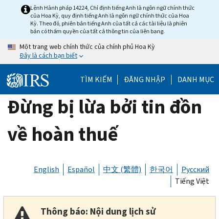
Skip
Lệnh Hành pháp 14224, Chỉ định tiếng Anh là ngôn ngữ chính thức
của Hoa Kỳ, quy định tiếng Anh là ngôn ngữ chính thức của Hoa
to
Kỳ. Theo đó, phiên bản tiếng Anh của tất cả các tài liệu là phiên
main
bản có thẩm quyền của tất cả thông tin của liên bang.
content
Một trang web chính thức của chính phủ Hoa Kỳ
Đây là cách bạn biết
TÌM KIẾM
ĐĂNG NHẬP
DANH MỤC
Đừng bị lừa bởi tin đồn
về hoàn thuế
English
Español
中文 (繁體)
한국어
Русский
Tiếng Việt
Thông báo: Nội dung lịch sử