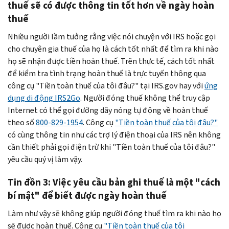
thuế sẽ có được thông tin tốt hơn về ngày hoàn
thuế
Nhiều người lầm tưởng rằng việc nói chuyện với IRS hoặc gọi
cho chuyên gia thuế của họ là cách tốt nhất để tìm ra khi nào
họ sẽ nhận được tiền hoàn thuế. Trên thực tế, cách tốt nhất
để kiểm tra tình trạng hoàn thuế là trực tuyến thông qua
công cụ "Tiền toàn thuế của tôi đâu?" tại IRS.gov hay với
ứng
dụng di động IRS2Go
. Người đóng thuế không thể truy cập
Internet có thể gọi đường dây nóng tự động về hoàn thuế
theo số
800-829-1954
. Công cụ
"Tiền toàn thuế của tôi đâu?"
có cùng thông tin như các trợ lý điện thoại của IRS nên không
cần thiết phải gọi điện trừ khi "Tiền toàn thuế của tôi đâu?"
yêu cầu quý vị làm vậy.
Tin đồn 3: Việc yêu cầu bản ghi thuế là một "cách
bí mật" để biết được ngày hoàn thuế
Làm như vậy sẽ không giúp người đóng thuế tìm ra khi nào họ
sẽ được hoàn thuế. Công cụ
"Tiền toàn thuế của tôi