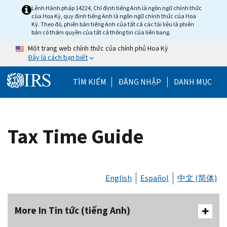
Skip to main content
Lệnh Hành pháp 14224, Chỉ định tiếng Anh là ngôn ngữ chính thức
của Hoa Kỳ, quy định tiếng Anh là ngôn ngữ chính thức của Hoa
Kỳ. Theo đó, phiên bản tiếng Anh của tất cả các tài liệu là phiên
bản có thẩm quyền của tất cả thông tin của liên bang.
Một trang web chính thức của chính phủ Hoa Kỳ
Đây là cách bạn biết
Help Menu Mobile
TÌM KIẾM
ĐĂNG NHẬP
DANH MỤC
Tax Time Guide
English
Español
中文 (简体)
More In Tin tức (tiếng Anh)