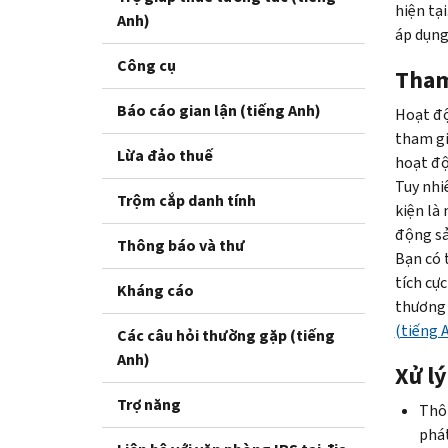
hiện tạ
Anh)
áp dụng
Công cụ
Tham 
Báo cáo gian lận (tiếng Anh)
Hoạt độ
tham gi
Lừa đảo thuế
hoạt độ
Tuy nhi
Trộm cắp danh tính
kiện là
động sả
Thông báo và thư
Bạn có 
tích cự
Kháng cáo
thương 
(tiếng 
Các câu hỏi thường gặp (tiếng
Anh)
Xử lý
Trợ năng
Thôn
phát