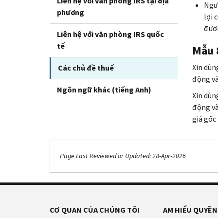
Liên hệ với văn phòng IRS tại địa
Ngượ
phương
lợi 
đươn
Liên hệ với văn phòng IRS quốc
tế
Mẫu 
Xin dùn
Các chủ đề thuế
động và
Ngôn ngữ khác (tiếng Anh)
Xin dùn
động và
giá gốc 
Page Last Reviewed or Updated: 28-Apr-2026
CƠ QUAN CỦA CHÚNG TÔI
AM HIỂU QUYỀN