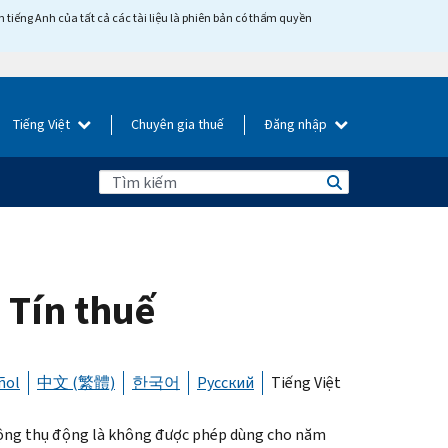
tiếng Anh của tất cả các tài liệu là phiên bản có thẩm quyền
Tiếng Việt
Chuyên gia thuế
Đăng nhập
 Tín thuế
ñol
中文 (繁體)
한국어
Русский
Tiếng Việt
động thụ động là không được phép dùng cho năm