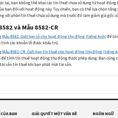
c lại, bạn không thể khai các tín thuế chưa sử dụng từ hoạt động
của bạn đối với hoạt động này. Tuy nhiên, bạn có thể lựa chọn tăng
g với phần tín thuế chưa sử dụng mà trước đó làm giảm giá gốc của
8582 và Mẫu 8582-CR
g
Mẫu 8582, Giới hạn lỗ cho hoạt động thụ động (tiếng Anh)
để tóm
 tính các khoản lỗ được khấu trừ.
g
Mẫu 8582-
CR
, Giới hạn tín thuế cho hoạt động thụ động (tiếng A
 để tính tín thuế hoạt động thụ động được phép dùng. Bạn cũng c
tài sản tín thuế khi bạn phát mãi tài sản.
 CỦA BẠN
GIẢI QUYẾT MỘT VẤN ĐỀ
NGÔN NGỮ