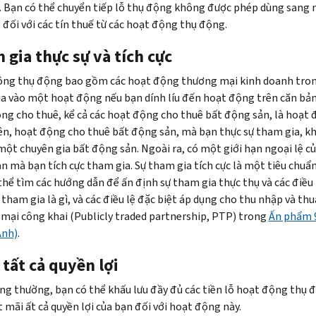
i. Bạn có thể chuyển tiếp lỗ thụ động không được phép dùng sang 
 đối với các tín thuế từ các hoạt động thụ động.
gia thực sự và tích cực
ng thụ động bao gồm các hoạt động thương mại kinh doanh trong
a vào một hoạt động nếu bạn dính líu đến hoạt động trên căn bản
ng cho thuê, kể cả các hoạt động cho thuê bất động sản, là hoạt 
ên, hoạt động cho thuê bất động sản, mà bạn thực sự tham gia, k
 một chuyên gia bất động sản. Ngoài ra, có một giới hạn ngoại lệ c
n mà bạn tích cực tham gia. Sự tham gia tích cực là một tiêu chuẩn
thể tìm các hướng dẫn để ấn định sự tham gia thực thụ và các điều l
c tham gia là gì, và các điều lệ đặc biệt áp dụng cho thu nhập và 
mại công khai (Publicly traded partnership,
PTP
) trong
Ấn phẩm 9
Anh)
.
 tất cả quyền lợi
g thường, bạn có thể khấu lưu đầy đủ các tiền lỗ hoạt động thụ
 mãi ất cả quyền lợi của bạn đối với hoạt động này.