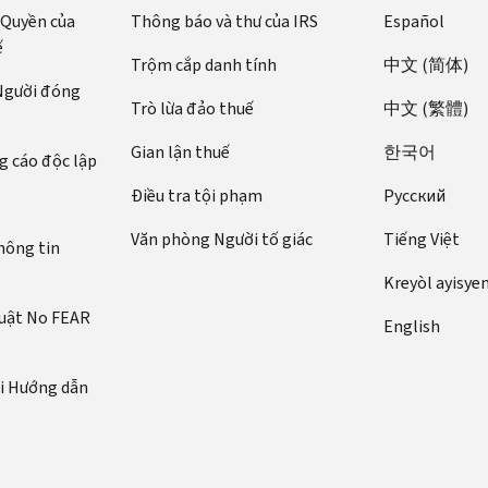
 Quyền của
Thông báo và thư của IRS
Español
ế
Trộm cắp danh tính
中文 (简体)
 Người đóng
Trò lừa đảo thuế
中文 (繁體)
Gian lận thuế
한국어
 cáo độc lập
Điều tra tội phạm
Pусский
Văn phòng Người tố giác
Tiếng Việt
hông tin
Kreyòl ayisye
luật No FEAR
English
ới Hướng dẫn