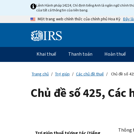
Skip
Lệnh Hành pháp 14224, Chỉ định tiếng Anh là ngôn ngữ chính thứ
to
của tất cả thông tin của liên bang.
main
Đây là
Một trang web chính thức của chính phủ Hoa Kỳ
content
Information
Menu
Khai thuế
Thanh toán
Hoàn thuế
Điều
hướng
chính
Trang chủ
Trợ giúp
Các chủ đề thuế
Chủ đề số 425
Chủ đề số 425, Các 
Thông t
Trợ giúp thuế tương tác (tiếng