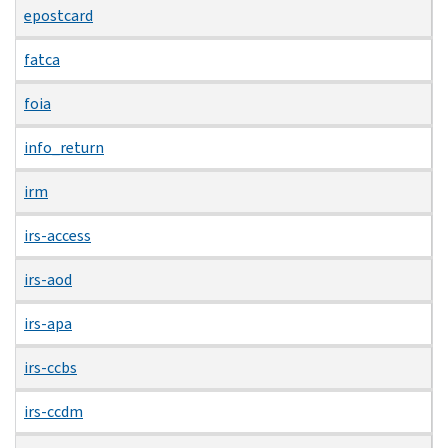
epostcard
fatca
foia
info_return
irm
irs-access
irs-aod
irs-apa
irs-ccbs
irs-ccdm