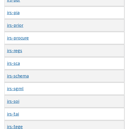
irs-pia
irs-prior
irs-procure
irs-regs
irs-sca
irs-schema
irs-sgml
irs-soi
irs-tai
irs-tege