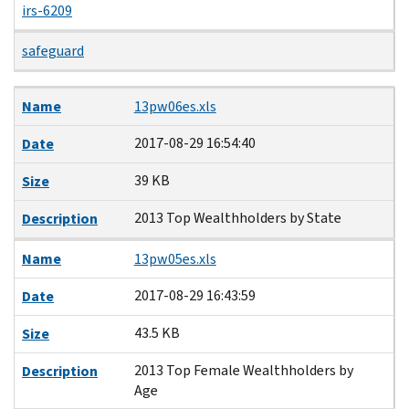
irs-6209
safeguard
Name
Date
Size
Description
Name
13pw06es.xls
2017-08-29 16:54:40
Date
39 KB
Size
2013 Top Wealthholders by State
Description
Name
13pw05es.xls
2017-08-29 16:43:59
Date
43.5 KB
Size
2013 Top Female Wealthholders by
Description
Age