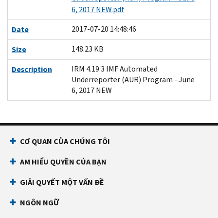
6, 2017 NEW.pdf
2017-07-20 14:48:46
Date
148.23 KB
Size
IRM 4.19.3 IMF Automated
Description
Underreporter (AUR) Program - June
6, 2017 NEW
CƠ QUAN CỦA CHÚNG TÔI
AM HIỂU QUYỀN CỦA BẠN
GIẢI QUYẾT MỘT VẤN ĐỀ
NGÔN NGỮ