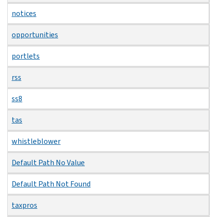
notices
opportunities
portlets
rss
ss8
tas
whistleblower
Default Path No Value
Default Path Not Found
taxpros