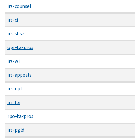
irs-counsel
irs-ci
irs-sbse
opr-taxpros
irs-wi
irs-appeals
irs-npl
irs-lbi
rpo-taxpros
irs-pgld