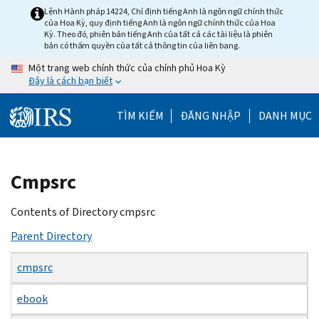
Skip
Lệnh Hành pháp 14224, Chỉ định tiếng Anh là ngôn ngữ chính thức
của Hoa Kỳ, quy định tiếng Anh là ngôn ngữ chính thức của Hoa
to
Kỳ. Theo đó, phiên bản tiếng Anh của tất cả các tài liệu là phiên
main
bản có thẩm quyền của tất cả thông tin của liên bang.
content
Một trang web chính thức của chính phủ Hoa Kỳ
Đây là cách bạn biết
TÌM KIẾM
ĐĂNG NHẬP
DANH MỤC
Beginning
Cmpsrc
of
main
Contents of Directory cmpsrc
content
Parent Directory
cmpsrc
ebook