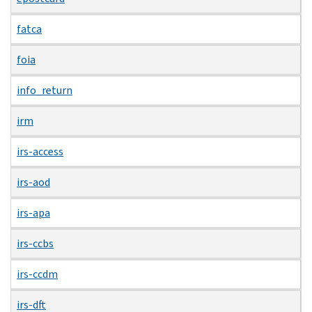
fatca
foia
info_return
irm
irs-access
irs-aod
irs-apa
irs-ccbs
irs-ccdm
irs-dft