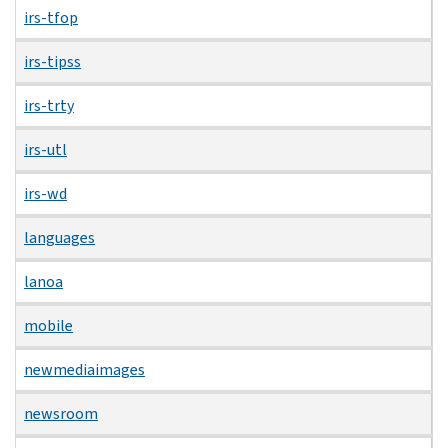
irs-tfop
irs-tipss
irs-trty
irs-utl
irs-wd
languages
lanoa
mobile
newmediaimages
newsroom