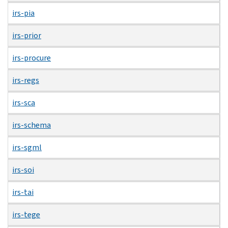
irs-pia
irs-prior
irs-procure
irs-regs
irs-sca
irs-schema
irs-sgml
irs-soi
irs-tai
irs-tege