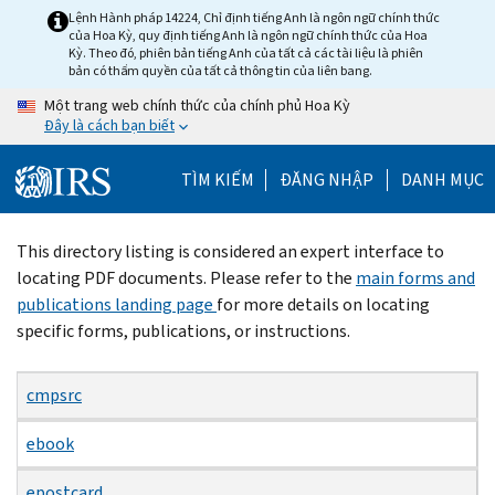
Skip
Lệnh Hành pháp 14224, Chỉ định tiếng Anh là ngôn ngữ chính thức
của Hoa Kỳ, quy định tiếng Anh là ngôn ngữ chính thức của Hoa
to
Kỳ. Theo đó, phiên bản tiếng Anh của tất cả các tài liệu là phiên
main
bản có thẩm quyền của tất cả thông tin của liên bang.
content
Một trang web chính thức của chính phủ Hoa Kỳ
Đây là cách bạn biết
TÌM KIẾM
ĐĂNG NHẬP
DANH MỤC
Beginning
This directory listing is considered an expert interface to
of
locating PDF documents. Please refer to the
main forms and
main
publications landing page
for more details on locating
content
specific forms, publications, or instructions.
cmpsrc
ebook
epostcard