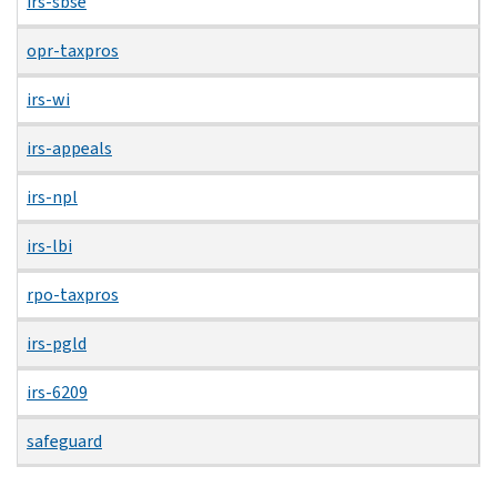
irs-sbse
opr-taxpros
irs-wi
irs-appeals
irs-npl
irs-lbi
rpo-taxpros
irs-pgld
irs-6209
safeguard