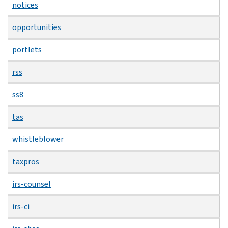
notices
opportunities
portlets
rss
ss8
tas
whistleblower
taxpros
irs-counsel
irs-ci