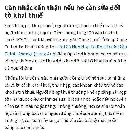
Cân nhắc cẩn thận nếu họ cần sửa đổi
tờ khai thuế
Sau khi nộp tờ khai thuế, người đóng thuế có thể nhận thấy
họ đã làm sai hoặc quên điền thông tin gì đó vào tờ khai
thuế. IRS đặc biệt khuyến nghị người đóng thuế sử dụng Công
Cụ Trợ Tá Thuế Tương Tác,
Tôi Có Nên Nộp Tờ Khai Được Điều
Chỉnh Không? (tiếng Anh)
để giúp xác định xem họ có nên sửa
lỗi hay thực hiện các thay đổi khác đối với tờ khai thuế mà họ
đã nộp không.
Những lỗi thường gặp mà người đóng thuế nên sửa là những
lỗi về tư cách khai thuế, thu nhập, các khoản khấu trừ và các
khoản tín thuế. Người đóng thuế thường không cần phải nộp
tờ khai được điều chỉnh để sửa lỗi toán học hoặc nếu họ quên
đính kèm mẫu hoặc bảng. Thông thường, IRS sẽ sửa lỗi toán
học và thông báo cho người đóng thuế qua đường bưu điện.
Tương tự, cơ quan này sẽ gửi thư yêu cầu bất kỳ mẫu hoặc
bảng nào còn thiếu.