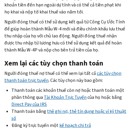
khoản tiền đến hạn ngoài dự tính và có thể cả tiền phạt khi
họ khai và nộp tờ khai thuế vào năm tới.
Người đóng thuế có thể sử dụng kết quả từ Công Cụ Ước Tính
để giúp hoàn thành Mẫu W-4 mới và điều chỉnh khấu lưu thuế
thu nhập của họ với chủ lao động. Người đóng thuế nhận
được thu nhập từ lương hưu có thể sử dụng kết quả để hoàn
thành Mẫu W-4P và nộp cho bên trả tiền của họ.
Xem lại các tùy chọn thanh toán
Người đóng thuế nợ thuế có thể xem lại tất cả
các tùy chọn
thanh toán trực tuyến
. Các tùy chọn này bao gồm:
Thanh toán các khoản thuế còn nợ hoặc thanh toán một
phần thông qua
Tài Khoản Trực Tuyến
của họ hoặc bằng
Direct Pay
của IRS
Thanh toán bằng
thẻ ghi nợ, thẻ tín dụng hoặc ví kỹ thuật
số
Đăng ký trực tuyến một
kế hoạch chi trả