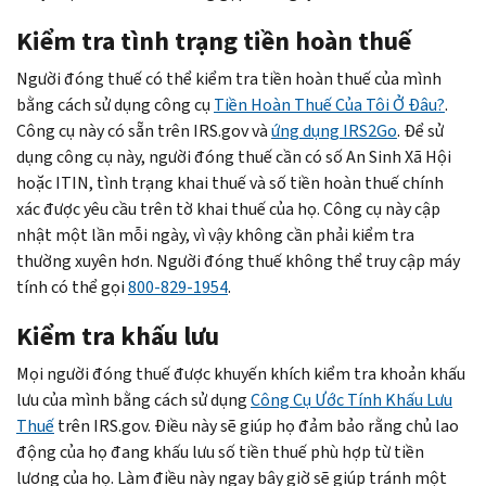
Kiểm tra tình trạng tiền hoàn thuế
Người đóng thuế có thể kiểm tra tiền hoàn thuế của mình
bằng cách sử dụng công cụ
Tiền Hoàn Thuế Của Tôi Ở Đâu?
.
Công cụ này có sẵn trên IRS.gov và
ứng dụng IRS2
Go
. Để sử
dụng công cụ này, người đóng thuế cần có số An Sinh Xã Hội
hoặc ITIN, tình trạng khai thuế và số tiền hoàn thuế chính
xác được yêu cầu trên tờ khai thuế của họ. Công cụ này cập
nhật một lần mỗi ngày, vì vậy không cần phải kiểm tra
thường xuyên hơn. Người đóng thuế không thể truy cập máy
tính có thể gọi
800-829-1954
.
Kiểm tra khấu lưu
Mọi người đóng thuế được khuyến khích kiểm tra khoản khấu
lưu của mình bằng cách sử dụng
Công Cụ Ước Tính Khấu Lưu
Thuế
trên IRS.gov. Điều này sẽ giúp họ đảm bảo rằng chủ lao
động của họ đang khấu lưu số tiền thuế phù hợp từ tiền
lương của họ. Làm điều này ngay bây giờ sẽ giúp tránh một