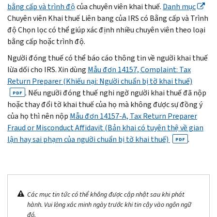
bằng cấp và trình độ
của chuyên viên khai thuế.
Danh mục
Chuyên viên Khai thuế Liên bang của IRS có Bằng cấp và Trình
độ Chọn lọc có thể giúp xác định nhiều chuyên viên theo loại
bằng cấp hoặc trình độ.
Người đóng thuế có thể báo cáo thông tin về người khai thuế
lừa dối cho IRS. Xin dùng
Mẫu đơn 14157,
Complaint: Tax
Return Preparer
(Khiếu nại: Người chuẩn bị tờ khai thuế)
. Nếu người đóng thuế nghi ngờ người khai thuế đã nộp
PDF
hoặc thay đổi tờ khai thuế của họ mà không được sự đồng ý
của họ thì nên nộp
Mẫu đơn 14157-A,
Tax Return Preparer
Fraud or Misconduct Affidavit
(Bản khai có tuyên thệ về gian
lận hay sai phạm của người chuẩn bị tờ khai thuế)
.
PDF
Các mục tin tức có thể không được cập nhật sau khi phát
hành. Vui lòng xác minh ngày trước khi tin cậy vào ngôn ngữ
đó.