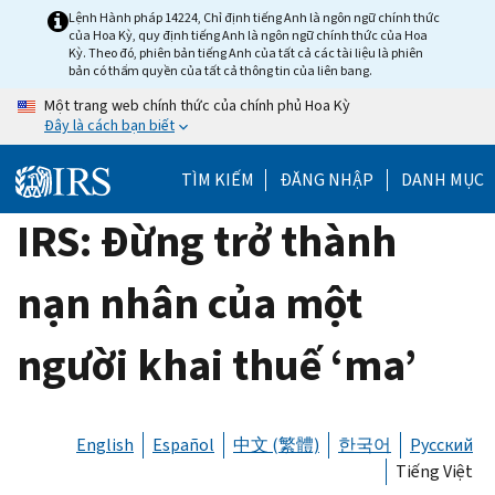
Skip
Lệnh Hành pháp 14224, Chỉ định tiếng Anh là ngôn ngữ chính thức
của Hoa Kỳ, quy định tiếng Anh là ngôn ngữ chính thức của Hoa
to
Kỳ. Theo đó, phiên bản tiếng Anh của tất cả các tài liệu là phiên
main
bản có thẩm quyền của tất cả thông tin của liên bang.
content
Một trang web chính thức của chính phủ Hoa Kỳ
Đây là cách bạn biết
TÌM KIẾM
ĐĂNG NHẬP
DANH MỤC
IRS: Đừng trở thành
nạn nhân của một
người khai thuế ‘ma’
English
Español
中文 (繁體)
한국어
Русский
Tiếng Việt