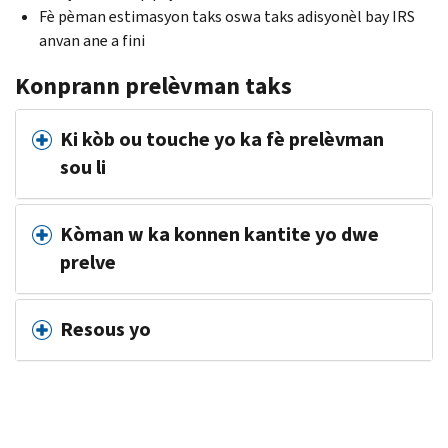
Fè pèman estimasyon taks oswa taks adisyonèl bay IRS
anvan ane a fini
Konprann prelèvman taks
Ki kòb ou touche yo ka fè prelèvman
sou li
Kòman w ka konnen kantite yo dwe
prelve
Resous yo