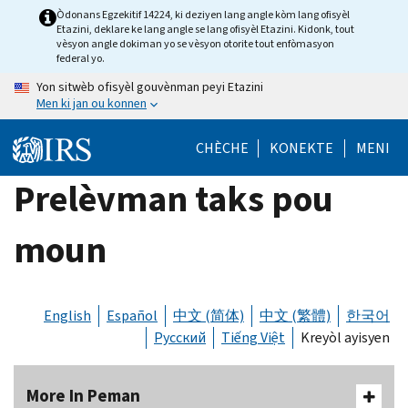
Skip
Òdonans Egzekitif 14224, ki deziyen lang angle kòm lang ofisyèl
Etazini, deklare ke lang angle se lang ofisyèl Etazini. Kidonk, tout
to
vèsyon angle dokiman yo se vèsyon otorite tout enfòmasyon
main
federal yo.
content
Yon sitwèb ofisyèl gouvènman peyi Etazini
Men ki jan ou konnen
CHÈCHE
KONEKTE
MENI
Prelèvman taks pou
moun
English
Español
中文 (简体)
中文 (繁體)
한국어
Русский
Tiếng Việt
Kreyòl ayisyen
More In Peman