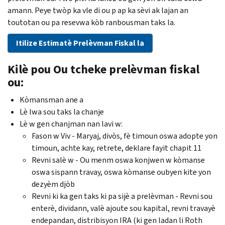
amann. Peye twòp ka vle di ou p ap ka sèvi ak lajan an
toutotan ou pa resevwa kòb ranbousman taks la.
Itilize Estimatè Prelèvman Fiskal la
Kilè pou Ou tcheke prelèvman fiskal
ou:
Kòmansman ane a
Lè lwa sou taks la chanje
Lè w gen chanjman nan lavi w:
Fason w Viv - Maryaj, divòs, fè timoun oswa adopte yon
timoun, achte kay, retrete, deklare fayit chapit 11
Revni salè w - Ou menm oswa konjwen w kòmanse
oswa sispann travay, oswa kòmanse oubyen kite yon
dezyèm djòb
Revni ki ka gen taks ki pa sijè a prelèvman - Revni sou
enterè, dividann, valè ajoute sou kapital, revni travayè
endepandan, distribisyon IRA (ki gen ladan li
Roth