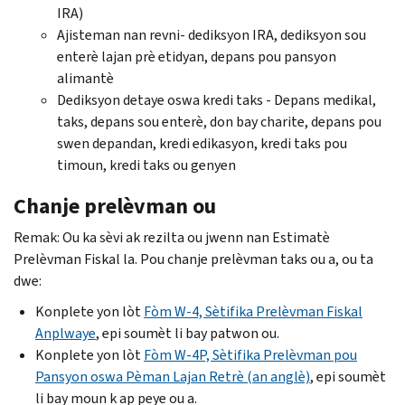
IRA)
Ajisteman nan revni- dediksyon IRA, dediksyon sou
enterè lajan prè etidyan, depans pou pansyon
alimantè
Dediksyon detaye oswa kredi taks - Depans medikal,
taks, depans sou enterè, don bay charite, depans pou
swen depandan, kredi edikasyon, kredi taks pou
timoun, kredi taks ou genyen
Chanje prelèvman ou
Remak: Ou ka sèvi ak rezilta ou jwenn nan Estimatè
Prelèvman Fiskal la. Pou chanje prelèvman taks ou a, ou ta
dwe:
Konplete yon lòt
Fòm W-4, Sètifika Prelèvman Fiskal
Anplwaye
, epi soumèt li bay patwon ou.
Konplete yon lòt
Fòm W-4P, Sètifika Prelèvman pou
Pansyon oswa Pèman Lajan Retrè (an anglè)
, epi soumèt
li bay moun k ap peye ou a.