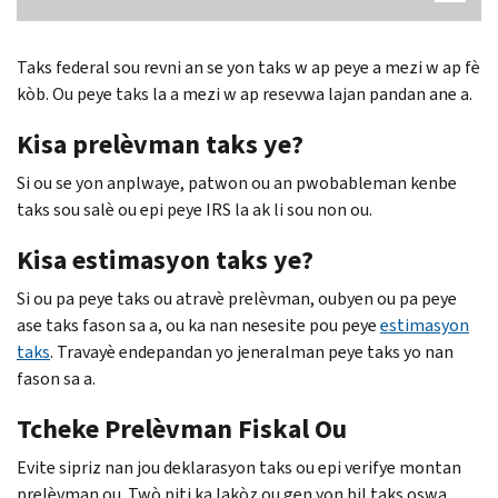
Taks federal sou revni an se yon taks w ap peye a mezi w ap fè
kòb. Ou peye taks la a mezi w ap resevwa lajan pandan ane a.
Kisa prelèvman taks ye?
Si ou se yon anplwaye, patwon ou an pwobableman kenbe
taks sou salè ou epi peye IRS la ak li sou non ou.
Kisa estimasyon taks ye?
Si ou pa peye taks ou atravè prelèvman, oubyen ou pa peye
ase taks fason sa a, ou ka nan nesesite pou peye
estimasyon
taks
. Travayè endepandan yo jeneralman peye taks yo nan
fason sa a.
Tcheke Prelèvman Fiskal Ou
Evite sipriz nan jou deklarasyon taks ou epi verifye montan
prelèvman ou. Twò piti ka lakòz ou gen yon bil taks oswa