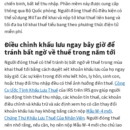
chiến binh, bất kể thu nhập. Phần mềm này được cung cấp
thông qua Bộ Quốc phòng. Người đóng thuế đủ điều kiện có
thể sử dụng
MilTax
để khai và nộp tờ khai thuế liên bang và
tối đa ba tờ khai thuế tiểu bang theo phương thức điện tử
miễn phí.
Điều chỉnh khấu lưu ngay bây giờ để
tránh bất ngờ về thuế trong năm tới
Người đóng thuế có thể tránh bị bất ngờ về thuế trong mùa
khai thuế tới bằng cách duyệt xét khoản khấu lưu của họ ngay
bây giờ. Các sự kiện trong đời như kết hôn, ly hôn, sinh con,
hoặc thay đổi thu nhập đều có thể ảnh hưởng đến thuế.
Công
Cụ Ước Tính Khấu Lưu Thuế
của IRS trên IRS.gov giúp người
lao động tính thuế thu nhập, các khoản tín thuế, các khoản
điều chỉnh và khấu trừ và xác định xem họ có cần thay đổi
khoản khấu lưu hay không bằng cách nộp
Mẫu W-4 mới,
Chứng Thư Khấu Lưu Thuế Của Nhân Viên
. Người đóng thuế
nên nhớ rằng, nếu cần, họ nên nộp Mẫu W-4 mới cho chủ lao