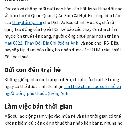
Các cặp vợ chồng mới cưới nên báo cáo bất kỳ sự thay đổi nào
về tên cho Cơ Quan Quản Lý An Sinh Xã Hội. Họ cũng nên báo
cáo
thay đổi địa chỉ
cho Dịch Vụ Bưu Chính Hoa Kỳ, chủ sử
dụng lao động của họ và IRS. Để báo cáo thay đổi địa chỉ vì
mục đích thuế liên bang, người đóng thuế phải hoàn thành
Mẫu 8822, Thay Đổi Địa Chỉ (tiếng Anh)
và nộp cho IRS. Điều
này sẽ giúp đảm bảo rằng họ nhận được các tài liệu cần thiết
để khai thuế.
Gửi con đến trại hè
Không giống như các trại qua đêm, chi phí của trại hè trong
ngày có thể được tính để nhận
tín thuế chăm sóc con nhỏ và
người sống phụ thuộc (tiếng Anh)
.
Làm việc bán thời gian
Mặc dù lao động làm việc vào mùa hè và bán thời gian có thể
không kiếm đủ tiền để nợ thuế thu nhập liên bang, nhưng họ