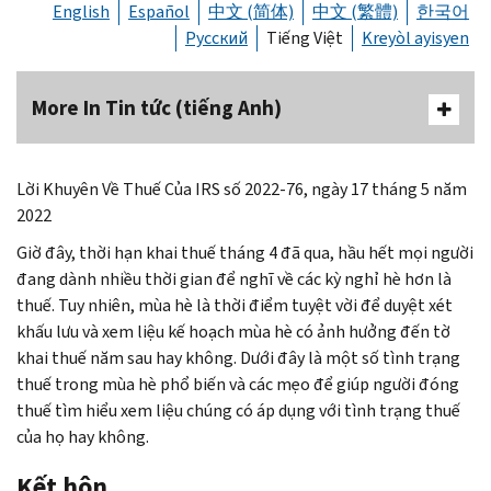
English
Español
中文 (简体)
中文 (繁體)
한국어
Русский
Tiếng Việt
Kreyòl ayisyen
More In Tin tức (tiếng Anh)
Lời Khuyên Về Thuế Của IRS số 2022-76, ngày 17 tháng 5 năm
2022
Giờ đây, thời hạn khai thuế tháng 4 đã qua, hầu hết mọi người
đang dành nhiều thời gian để nghĩ về các kỳ nghỉ hè hơn là
thuế. Tuy nhiên, mùa hè là thời điểm tuyệt vời để duyệt xét
khấu lưu và xem liệu kế hoạch mùa hè có ảnh hưởng đến tờ
khai thuế năm sau hay không. Dưới đây là một số tình trạng
thuế trong mùa hè phổ biến và các mẹo để giúp người đóng
thuế tìm hiểu xem liệu chúng có áp dụng với tình trạng thuế
của họ hay không.
Kết hôn