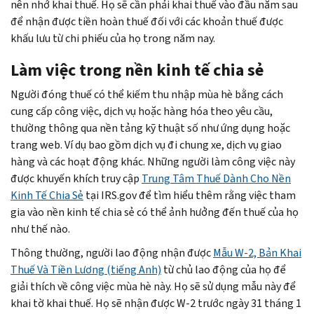
nên nhớ khai thuế. Họ sẽ cần phải khai thuế vào đầu năm sau
để nhận được tiền hoàn thuế đối với các khoản thuế được
khấu lưu từ chi phiếu của họ trong năm nay.
Làm việc trong nền kinh tế chia sẻ
Người đóng thuế có thể kiếm thu nhập mùa hè bằng cách
cung cấp công việc, dịch vụ hoặc hàng hóa theo yêu cầu,
thường thông qua nền tảng kỹ thuật số như ứng dụng hoặc
trang web. Ví dụ bao gồm dịch vụ đi chung xe, dịch vụ giao
hàng và các hoạt động khác. Những người làm công việc này
được khuyến khích truy cập
Trung Tâm Thuế Dành Cho Nền
Kinh Tế Chia Sẻ
tại IRS.gov để tìm hiểu thêm rằng việc tham
gia vào nền kinh tế chia sẻ có thể ảnh hưởng đến thuế của họ
như thế nào.
Thông thường, người lao động nhận được
Mẫu W-2, Bản Khai
Thuế Và Tiền Lương (tiếng Anh)
từ chủ lao động của họ để
giải thích về công việc mùa hè này. Họ sẽ sử dụng mẫu này để
khai tờ khai thuế. Họ sẽ nhận được W-2 trước ngày 31 tháng 1