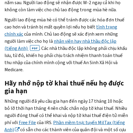
năm sau. Người lao động sẽ nhận được W-2 ngay cả khi họ
không còn làm việc cho chủ lao động trong mùa hè nữa.
Người lao động mùa hè có thể tránh được các hóa đơn thuế
cao hơn và tránh bị mất quyền lợi nếu họ biết
tình trạng
chính xác
của mình. Chủ lao động sẽ xác định xem những
người làm việc cho họ là
nhân viên hay nhà thầu độc lập
(tiếng Anh)
. Các nhà thầu độc lập không phải chịu khấu
PDF
lưu, từ đó, khiến họ phải chịu trách nhiệm thanh toán thuế
thu nhập của chính mình cộng với thuế An Sinh Xã Hội và
Medicare
.
Hãy nhớ nộp tờ khai thuế nếu họ được
gia hạn
Những người đã yêu cầu gia hạn đến ngày 17 tháng 10 hoặc
bỏ lỡ thời hạn tháng 4 nên chắc chắn nộp tờ khai thuế. Nhiều
người đóng thuế có thể khai và nộp tờ khai thuế điện tử miễn
phí với
Free File
của IRS.
Phần mềm trực tuyến
MilTax
(tiếng
Anh)
có sẵn cho các thành viên của quân đội và một số cựu