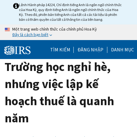
Skip
Lệnh Hành pháp 14224, Chỉ định tiếng Anh là ngôn ngữ chính thức
của Hoa Kỳ, quy định tiếng Anh là ngôn ngữ chính thức của Hoa
to
Kỳ. Theo đó, phiên bản tiếng Anh của tất cả các tài liệu là phiên
main
bản có thẩm quyền của tất cả thông tin của liên bang.
content
Một trang web chính thức của chính phủ Hoa Kỳ
Đây là cách bạn biết
TÌM KIẾM
ĐĂNG NHẬP
DANH MỤC
Trường học nghỉ hè,
nhưng việc lập kế
hoạch thuế là quanh
năm