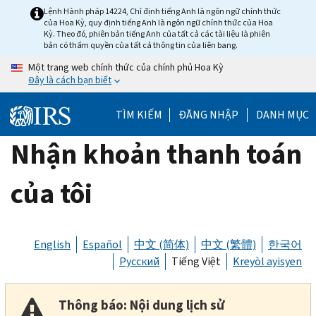
Skip
Lệnh Hành pháp 14224, Chỉ định tiếng Anh là ngôn ngữ chính thức
của Hoa Kỳ, quy định tiếng Anh là ngôn ngữ chính thức của Hoa
to
Kỳ. Theo đó, phiên bản tiếng Anh của tất cả các tài liệu là phiên
main
bản có thẩm quyền của tất cả thông tin của liên bang.
content
Một trang web chính thức của chính phủ Hoa Kỳ
Đây là cách bạn biết
TÌM KIẾM
ĐĂNG NHẬP
DANH MỤC
Nhận khoản thanh toán
của tôi
English
Español
中文 (简体)
中文 (繁體)
한국어
Русский
Tiếng Việt
Kreyòl ayisyen
Thông báo: Nội dung lịch sử