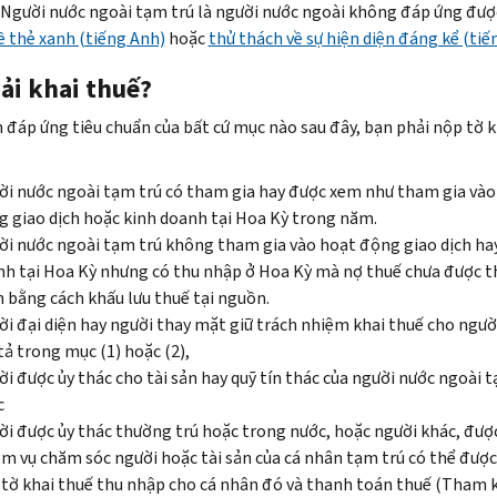
 Người nước ngoài tạm trú là người nước ngoài không đáp ứng đư
ề thẻ xanh (tiếng Anh)
hoặc
thử thách về sự hiện diện đáng kể (tiế
ải khai thuế?
 đáp ứng tiêu chuẩn của bất cứ mục nào sau đây, bạn phải nộp tờ k
i nước ngoài tạm trú có tham gia hay được xem như tham gia vào
 giao dịch hoặc kinh doanh tại Hoa Kỳ trong năm.
i nước ngoài tạm trú không tham gia vào hoạt động giao dịch ha
h tại Hoa Kỳ nhưng có thu nhập ở Hoa Kỳ mà nợ thuế chưa được 
 bằng cách khấu lưu thuế tại nguồn.
i đại diện hay người thay mặt giữ trách nhiệm khai thuế cho ngườ
ả trong mục (1) hoặc (2),
i được ủy thác cho tài sản hay quỹ tín thác của người nước ngoài t
c
i được ủy thác thường trú hoặc trong nước, hoặc người khác, đượ
m vụ chăm sóc người hoặc tài sản của cá nhân tạm trú có thể được
tờ khai thuế thu nhập cho cá nhân đó và thanh toán thuế (Tham 