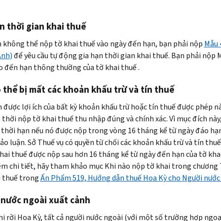
n thời gian khai thuế
 không thể nộp tờ khai thuế vào ngày đến hạn, bạn phải nộp
Mẫu 
Anh)
để yêu cầu tự động gia hạn thời gian khai thuế. Bạn phải nộp 
o đến hạn thông thường của tờ khai thuế .
 thể bị mất các khoản khấu trừ và tín thuế
 được lợi ích của bất kỳ khoản khấu trừ hoặc tín thuế được phép n
 thời nộp tờ khai thuế thu nhập đúng và chính xác. Vì mục đích này,
 thời hạn nếu nó được nộp trong vòng 16 tháng kể từ ngày đáo hạ
ảo luận. Sở Thuế vụ có quyền từ chối các khoản khấu trừ và tín thuế
khai thuế được nộp sau hơn 16 tháng kể từ ngày đến hạn của tờ kha
êm chi tiết, hãy tham khảo mục Khi nào nộp tờ khai trong chương
i thuế trong
Ấn Phẩm 519, Hướng dẫn thuế Hoa Kỳ cho Người nước
 nước ngoài xuất cảnh
hi rời Hoa Kỳ, tất cả người nước ngoài (với một số trường hợp ngoại