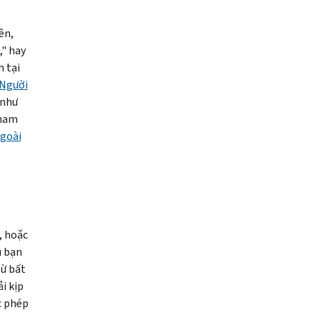
ên,
," hay
 tại
 Người
 như
Tham
ngoài
, hoặc
u bạn
ừ bất
i kịp
c phép