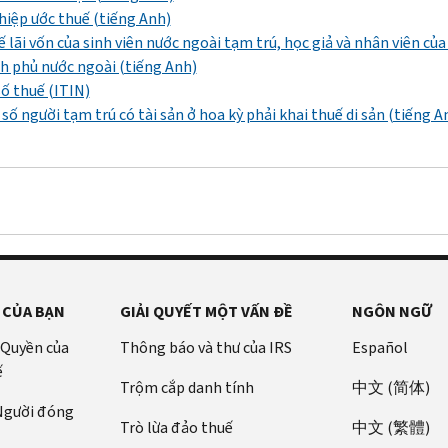
hiệp ước thuế (tiếng Anh)
 lãi vốn của sinh viên nước ngoài tạm trú, học giả và nhân viên của
h phủ nước ngoài (tiếng Anh)
ố thuế (ITIN)
số người tạm trú có tài sản ở hoa kỳ phải khai thuế di sản (tiếng A
 CỦA BẠN
GIẢI QUYẾT MỘT VẤN ĐỀ
NGÔN NGỮ
 Quyền của
Thông báo và thư của IRS
Español
ế
Trộm cắp danh tính
中文 (简体)
 Người đóng
Trò lừa đảo thuế
中文 (繁體)