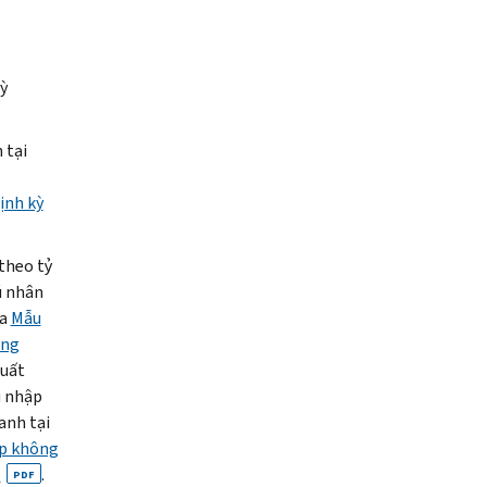
ỳ
 tại
ịnh kỳ
theo tỷ
ú nhân
ủa
Mẫu
ếng
suất
u nhập
anh tại
ập không
)
.
PDF