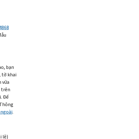
4868
Mẫu
ào, bạn
 tờ khai
n vừa
 trên
i. Để
 Thông
 ngoài
.
 lệ)