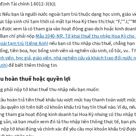
định Tài chính 1.6012-3(b)).
:
Nếu bạn là người nước ngoài tạm trú thuộc dạng học sinh, giáo vi
ực tập sinh chỉ tạm thời có mặt tại Hoa Kỳ theo thị thực "
F
,""
J
,""
M
n được xem là có tham gia vào hoạt động giao dịch hoặc kinh doanh
 Bạn chỉ phải nộp
Mẫu 1040-NR, Tờ khai thuế thu nhập Hoa Kỳ cho
oài tạm trú (tiếng Anh)
nếu bạn có thu nhập chịu thuế, chẳng hạn
ng, tiền boa, học bổng sinh viên và nghiên cứu sinh, cổ tức, v.v... 
nh viên, học giả, giáo viên, nhà nghiên cứu và khách trao đổi nước 
Anh)
để biết thêm thông tin.
u hoàn thuế hoặc quyền lợi
g phải nộp tờ khai thuế thu nhập nếu bạn muốn:
cầu hoàn trả tiền thuế khấu lưu vượt mức hay thanh toán vượt mức
cầu quyền lợi trên bất cứ khoản khấu trừ hay tín thuế nào. Ví dụ, nế
g tham gia hoạt động kinh doanh tại Hoa Kỳ nhưng có thu nhập t
 sản, và bạn muốn xem đó là thu nhập liên thông thực tế, bạn phả
 nộp tờ khai đúng và chính xác để yêu cầu mọi khoản khấu trừ đượ