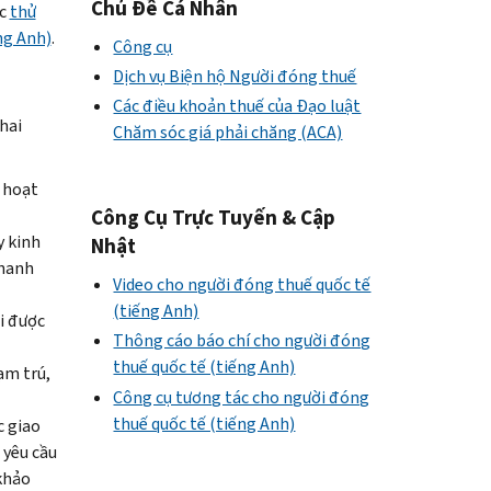
Chủ Đề Cá Nhân
ợc
thử
ng Anh)
.
Công cụ
Dịch vụ Biện hộ Người đóng thuế
Các điều khoản thuế của Đạo luật
hai
Chăm sóc giá phải chăng (ACA)
 hoạt
Công Cụ Trực Tuyến & Cập
y kinh
Nhật
thanh
Video cho người đóng thuế quốc tế
(tiếng Anh)
i được
Thông cáo báo chí cho người đóng
thuế quốc tế (tiếng Anh)
ạm trú,
Công cụ tương tác cho người đóng
thuế quốc tế (tiếng Anh)
c giao
 yêu cầu
khảo