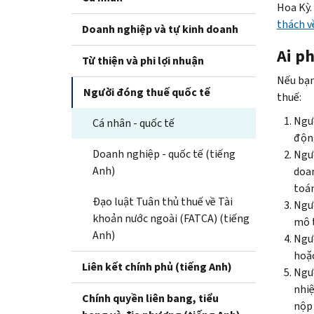
Hoa Kỳ.
thách v
Doanh nghiệp và tự kinh doanh
Ai ph
Từ thiện và phi lợi nhuận
Nếu bạn
Người đóng thuế quốc tế
thuế:
Ngườ
Cá nhân - quốc tế
động
Doanh nghiệp - quốc tế (tiếng
Ngườ
Anh)
doan
toán
Đạo luật Tuân thủ thuế về Tài
Ngườ
khoản nước ngoài (FATCA) (tiếng
mô t
Anh)
Ngườ
hoặ
Liên kết chính phủ (tiếng Anh)
Ngườ
nhiệ
Chính quyền liên bang, tiểu
nộp 