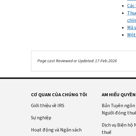
Các 
Thuế
chín
Mã s
Một 
Page Last Reviewed or Updated: 17-Feb-2026
CƠ QUAN CỦA CHÚNG TÔI
AM HIỂU QUYỀN
Giới thiệu về IRS
Bản Tuyên ngôn
Người đóng thu
Sự nghiệp
Dịch vụ Biện hộ
Hoạt động và Ngân sách
thuế