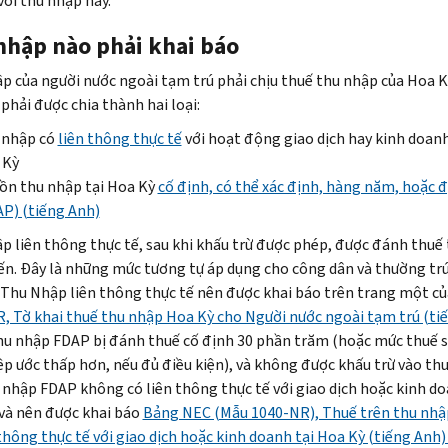
với thu nhập này.
nhập nào phải khai báo
p của người nước ngoài tạm trú phải chịu thuế thu nhập của Hoa K
phải được chia thành hai loại:
 nhập có
liên thông thực tế
với hoạt động giao dịch hay kinh doanh
 Kỳ
ồn thu nhập tại Hoa Kỳ
cố định, có thể xác định, hàng năm, hoặc đ
P) (tiếng Anh)
p liên thông thực tế, sau khi khấu trừ được phép, được đánh thuế 
tiến. Đây là những mức tương tự áp dụng cho công dân và thường tr
 Thu Nhập liên thông thực tế nên được khai báo trên trang một c
, Tờ khai thuế thu nhập Hoa Kỳ cho Người nước ngoài tạm trú (ti
hu nhập FDAP bị đánh thuế cố định 30 phần trăm (hoặc mức thuế 
ệp ước thấp hơn, nếu đủ điều kiện), và không được khấu trừ vào th
 nhập FDAP không có liên thông thực tế với giao dịch hoặc kinh do
và nên được khai báo
Bảng NEC (Mẫu 1040-NR), Thuế trên thu nh
 thông thực tế với giao dịch hoặc kinh doanh tại Hoa Kỳ (tiếng Anh