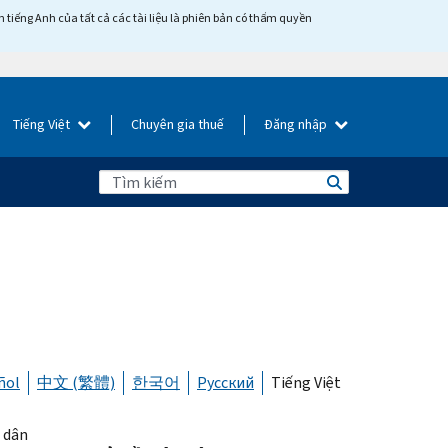
tiếng Anh của tất cả các tài liệu là phiên bản có thẩm quyền
Tiếng Việt
Chuyên gia thuế
Đăng nhập
ñol
中文 (繁體)
한국어
Русский
Tiếng Việt
 dân