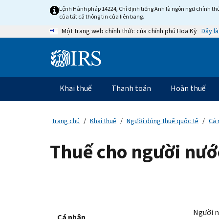
Skip
Lệnh Hành pháp 14224, Chỉ định tiếng Anh là ngôn ngữ chính thứ
to
của tất cả thông tin của liên bang.
main
Đây là
Một trang web chính thức của chính phủ Hoa Kỳ
content
Information
Menu
Khai thuế
Thanh toán
Hoàn thuế
Điều
hướng
chính
Trang chủ
Khai thuế
Người đóng thuế quốc tế
Cá 
Thuế cho người nướ
Người n
Cá nhân