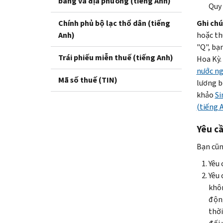
bang và địa phương (tiếng Anh)
Quy 
Chính phủ bộ lạc thổ dân (tiếng
Ghi chú
Anh)
hoặc th
"
Q
", bạ
Trái phiếu miễn thuế (tiếng Anh)
Hoa Kỳ.
nước ng
Mã số thuế (TIN)
lương bổ
khảo
Si
(tiếng 
Yêu cầ
Bạn cũn
Yêu 
Yêu 
khôn
động
thời