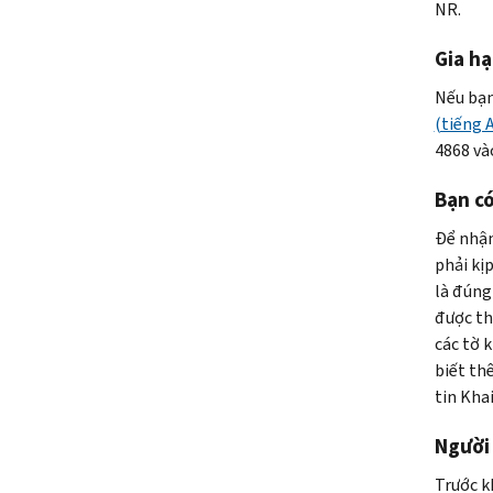
NR.
Gia hạ
Nếu bạn
(tiếng 
4868 và
Bạn có
Để nhận
phải kịp
là đúng
được th
các tờ 
biết th
tin Kha
Người
Trước k