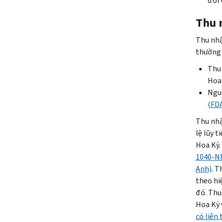
đối 
Thu 
Thu nhậ
thường 
Thu
Hoa
Ngu
(FDA
Thu nhậ
lệ lũy 
Hoa Kỳ.
1040-NR
Anh)
. T
theo hi
đó. Thu
Hoa Kỳ 
có liên