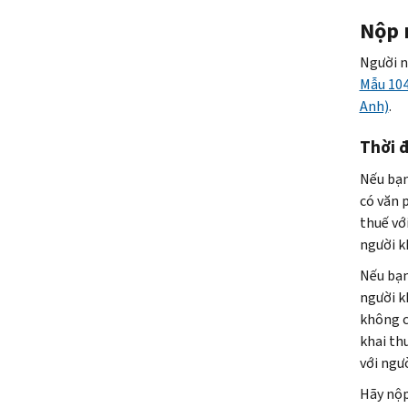
Nộp 
Người n
Mẫu 104
Anh)
.
Thời đ
Nếu bạn
có văn 
thuế vớ
người k
Nếu bạn
người k
không c
khai th
với ngư
Hãy nộp