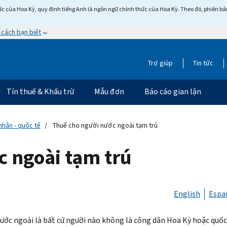
c của Hoa Kỳ, quy định tiếng Anh là ngôn ngữ chính thức của Hoa Kỳ. Theo đó, phiên bản 
 cách bạn biết
Trợ giúp
Tin tức
Tín thuế & Khấu trừ
Mẫu đơn
Báo cáo gian lận
nhân - quốc tế
Thuế cho người nước ngoài tạm trú
c ngoài tạm trú
English
Espa
ước ngoài là bất cứ người nào không là công dân Hoa Kỳ hoặc quốc