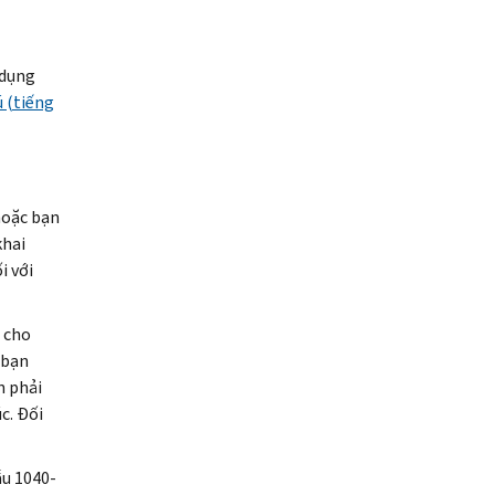
 dụng
 (tiếng
hoặc bạn
khai
i với
 cho
 bạn
n phải
c. Ðối
u 1040-