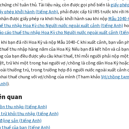
chứng chỉ tuân thủ. Tài liệu này, còn được gọi phổ biến là
giấy phép
ấy phép khởi hành (tiếng Anh)
, phải được cấp từ IRS trước khi rời H
nhận được giấy phép ra khơi hoặc khởi hành sau khi nộp
Mẫu 1040-
uế thu nhập Hoa Kỳ cho Người nước ngoài xuất cảnh (tiếng Anh)
ho
áo cáo thuế thu nhập Hoa Kỳ cho Người nước ngoài xuất cảnh (tiế
 khi bạn đã rời Hoa Kỳ và nộp Mẫu 1040-C khi xuất cảnh, bạn vẫn p
 thuế thu nhập hàng năm của Hoa Kỳ. Nếu bạn đã kết hôn và cả bạn
g của bạn đều được yêu cầu khai thuế, thì mỗi người phải nộp một
iệt, trừ khi một trong hai người vợ /chồng là công dân Hoa Kỳ hoặc
oài thường trú, trong trường hợp đó người nước ngoài xuất cảnh 
khai thuế chung với vợ/chồng của mình (Tham khảo
Vợ/chồng tạm
Anh)
).
iên quan
ồn thu nhập (tiếng Anh)
 trừ khỏi thu nhập (tiếng Anh)
động sản (tiếng Anh)
 thuế của bạn (tiếng Anh)