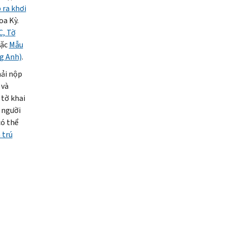
 ra khơi
oa Kỳ.
C, Tờ
ặc
Mẫu
ng Anh)
.
hải nộp
 và
 tờ khai
 người
có thể
 trú