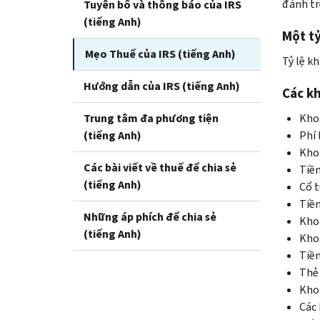
đánh tr
Tuyên bố và thông báo của IRS
(tiếng Anh)
Một tỷ
Mẹo Thuế của IRS (tiếng Anh)
Tỷ lệ k
Hướng dẫn của IRS (tiếng Anh)
Các kh
Trung tâm đa phương tiện
Khoả
(tiếng Anh)
Phí 
Khoả
Các bài viết về thuế để chia sẻ
Tiền
(tiếng Anh)
Cổ t
Tiền
Những áp phích để chia sẻ
Khoả
(tiếng Anh)
Kho
Tiền
Thẻ 
Khoả
Các 