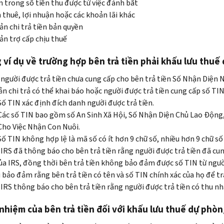
 trong số tiền thu được từ việc đánh bắt
 thuê, lợi nhuận hoặc các khoản lãi khác
n chi trả tiền bản quyền
n trợ cấp chịu thuế
ví dụ về trường hợp bên trả tiền phải khấu lưu thuế
người được trả tiền chưa cung cấp cho bên trả tiền Số Nhận Diện 
n chi trả có thể khai báo hoặc người được trả tiền cung cấp số TIN
Số TIN xác định đích danh người được trả tiền.
Các số TIN bao gồm số An Sinh Xã Hội, Số Nhận Diện Chủ Lao Động
Cho Việc Nhận Con Nuôi.
Số TIN không hợp lệ là mã số có ít hơn 9 chữ số, nhiều hơn 9 chữ s
IRS đã thông báo cho bên trả tiền rằng người được trả tiền đã cu
ủa IRS, đồng thời bên trả tiền không bảo đảm được số TIN từ người 
 bảo đảm rằng bên trả tiền có tên và số TIN chính xác của họ để t
IRS thông báo cho bên trả tiền rằng người được trả tiền có thu nhập
nhiệm của bên trả tiền đối với khấu lưu thuế dự phòn