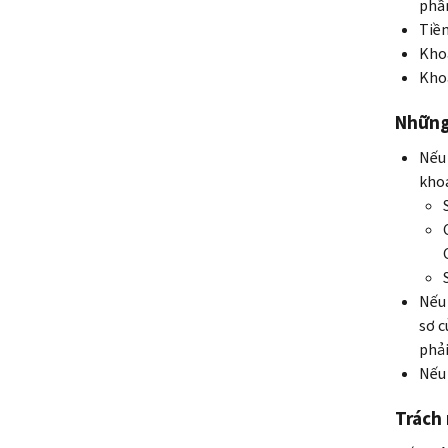
phần
Tiền
Khoả
Khoả
Những 
Nếu 
khoả
Nếu 
sơ c
phải
Nếu 
Trách 