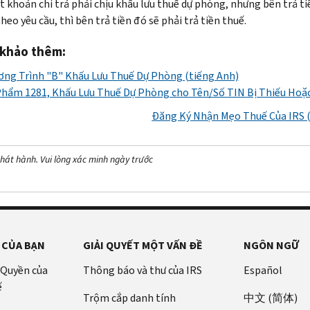
 khoản chi trả phải chịu khấu lưu thuế dự phòng, nhưng bên trả t
theo yêu cầu, thì bên trả tiền đó sẽ phải trả tiền thuế.
khảo thêm:
ng Trình "B" Khấu Lưu Thuế Dự Phòng (tiếng Anh)
hẩm 1281, Khấu Lưu Thuế Dự Phòng cho Tên/Số TIN Bị Thiếu Hoặc
Đăng Ký Nhận Mẹo Thuế Của IRS (
hát hành. Vui lòng xác minh ngày trước
 CỦA BẠN
GIẢI QUYẾT MỘT VẤN ĐỀ
NGÔN NGỮ
 Quyền của
Thông báo và thư của IRS
Español
ế
Trộm cắp danh tính
中文 (简体)