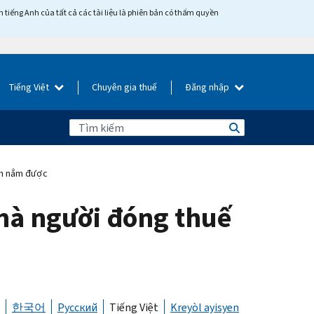
tiếng Anh của tất cả các tài liệu là phiên bản có thẩm quyền
Tiếng Việt
Chuyên gia thuế
Đăng nhập
ần nắm được
mà người đóng thuế
한국어
Русский
Tiếng Việt
Kreyòl ayisyen