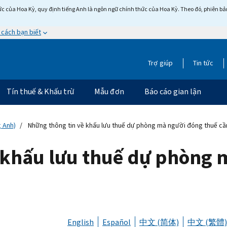
c của Hoa Kỳ, quy định tiếng Anh là ngôn ngữ chính thức của Hoa Kỳ. Theo đó, phiên bản 
 cách bạn biết
Trợ giúp
Tin tức
Tín thuế & Khấu trừ
Mẫu đơn
Báo cáo gian lận
g Anh)
Những thông tin về khấu lưu thuế dự phòng mà người đóng thuế c
 khấu lưu thuế dự phòng 
English
Español
中文 (简体)
中文 (繁體)