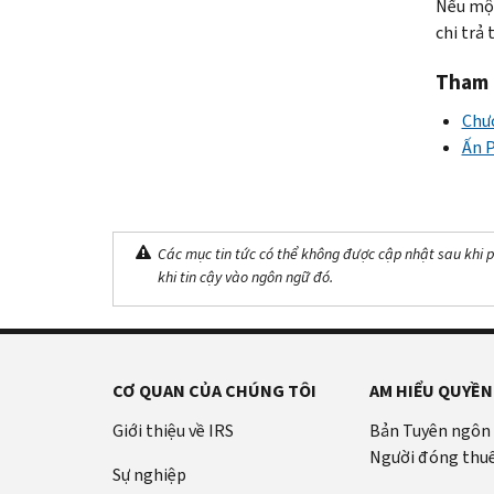
Nếu một
chi trả 
Tham 
Chươ
Ấn P
Các mục tin tức có thể không được cập nhật sau khi p
khi tin cậy vào ngôn ngữ đó.
CƠ QUAN CỦA CHÚNG TÔI
AM HIỂU QUYỀN
Giới thiệu về IRS
Bản Tuyên ngôn
Người đóng thu
Sự nghiệp