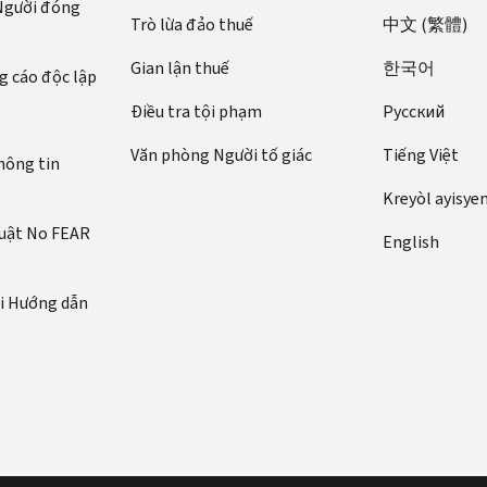
 Người đóng
Trò lừa đảo thuế
中文 (繁體)
Gian lận thuế
한국어
 cáo độc lập
Điều tra tội phạm
Pусский
Văn phòng Người tố giác
Tiếng Việt
hông tin
Kreyòl ayisye
luật No FEAR
English
ới Hướng dẫn