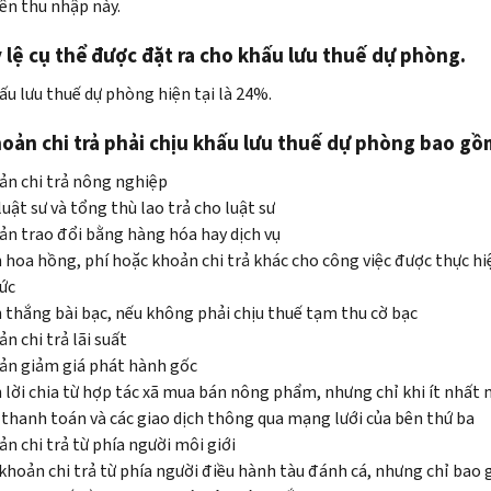
ên thu nhập này.
 lệ cụ thể được đặt ra cho khấu lưu thuế dự phòng.
hấu lưu thuế dự phòng hiện tại là 24%.
oản chi trả phải chịu khấu lưu thuế dự phòng bao gồ
n chi trả nông nghiệp
luật sư và tổng thù lao trả cho luật sư
n trao đổi bằng hàng hóa hay dịch vụ
 hoa hồng, phí hoặc khoản chi trả khác cho công việc được thực hi
ức
 thắng bài bạc, nếu không phải chịu thuế tạm thu cờ bạc
n chi trả lãi suất
ản giảm giá phát hành gốc
 lời chia từ hợp tác xã mua bán nông phẩm, nhưng chỉ khi ít nhất m
thanh toán và các giao dịch thông qua mạng lưới của bên thứ ba
n chi trả từ phía người môi giới
khoản chi trả từ phía người điều hành tàu đánh cá, nhưng chỉ bao