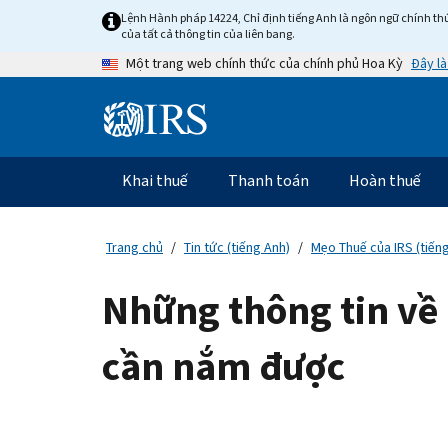
Skip
Lệnh Hành pháp 14224, Chỉ định tiếng Anh là ngôn ngữ chính thứ
to
của tất cả thông tin của liên bang.
main
Đây là
Một trang web chính thức của chính phủ Hoa Kỳ
content
Information
Menu
Khai thuế
Thanh toán
Hoàn thuế
Điều
hướng
chính
Trang chủ
Tin tức (tiếng Anh)
Mẹo Thuế của IRS (tiến
Những thông tin về
cần nắm được