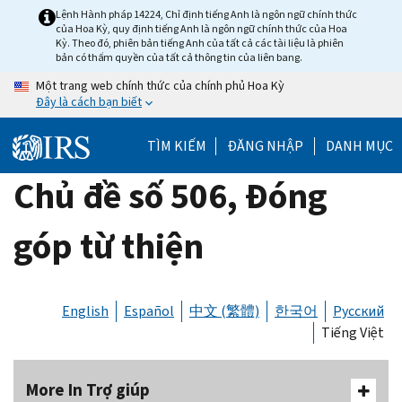
Skip
Lệnh Hành pháp 14224, Chỉ định tiếng Anh là ngôn ngữ chính thức
của Hoa Kỳ, quy định tiếng Anh là ngôn ngữ chính thức của Hoa
to
Kỳ. Theo đó, phiên bản tiếng Anh của tất cả các tài liệu là phiên
main
bản có thẩm quyền của tất cả thông tin của liên bang.
content
Một trang web chính thức của chính phủ Hoa Kỳ
Đây là cách bạn biết
TÌM KIẾM
ĐĂNG NHẬP
DANH MỤC
Chủ đề số 506, Đóng
góp từ thiện
English
Español
中文 (繁體)
한국어
Русский
Tiếng Việt
More In Trợ giúp