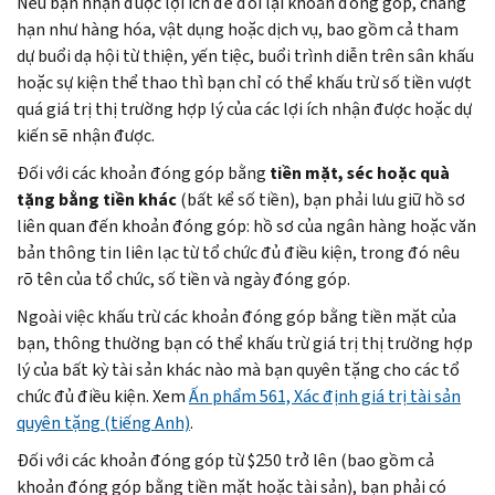
Nếu bạn nhận được lợi ích để đổi lại khoản đóng góp, chẳng
hạn như hàng hóa, vật dụng hoặc dịch vụ, bao gồm cả tham
dự buổi dạ hội từ thiện, yến tiệc, buổi trình diễn trên sân khấu
hoặc sự kiện thể thao thì bạn chỉ có thể khấu trừ số tiền vượt
quá giá trị thị trường hợp lý của các lợi ích nhận được hoặc dự
kiến sẽ nhận được.
Đối với các khoản đóng góp bằng
tiền mặt, séc hoặc quà
tặng bằng tiền khác
(bất kể số tiền), bạn phải lưu giữ hồ sơ
liên quan đến khoản đóng góp: hồ sơ của ngân hàng hoặc văn
bản thông tin liên lạc từ tổ chức đủ điều kiện, trong đó nêu
rõ tên của tổ chức, số tiền và ngày đóng góp.
Ngoài việc khấu trừ các khoản đóng góp bằng tiền mặt của
bạn, thông thường bạn có thể khấu trừ giá trị thị trường hợp
lý của bất kỳ tài sản khác nào mà bạn quyên tặng cho các tổ
chức đủ điều kiện. Xem
Ấn phẩm 561, Xác định giá trị tài sản
quyên tặng (tiếng Anh)
.
Đối với các khoản đóng góp từ $250 trở lên (bao gồm cả
khoản đóng góp bằng tiền mặt hoặc tài sản), bạn phải có