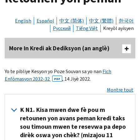
English
Español
中文 (简体)
中文 (繁體)
한국어
Русский
Tiếng Việt
Kreyòl ayisyen
More In Kredi ak Dediksyon (an anglè)
Yo te pibliye Kesyon yo Poze Souvan sa yo nan
Fich
Enfòmasyon 2032-32
, 14 Jiyè 2022.
PDF
Montre tout
K N1. Kisa mwen dwe fè pou m
retounen yon avans peman kredi taks
sou timoun mwen te resevwa pa depo
dirèk oswa yon chèk? (mizajou 11