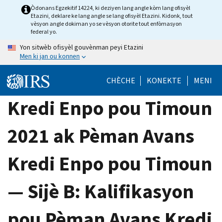
Skip
Òdonans Egzekitif 14224, ki deziyen lang angle kòm lang ofisyèl
Etazini, deklare ke lang angle se lang ofisyèl Etazini. Kidonk, tout
to
vèsyon angle dokiman yo se vèsyon otorite tout enfòmasyon
main
federal yo.
content
Yon sitwèb ofisyèl gouvènman peyi Etazini
Men ki jan ou konnen
CHÈCHE
KONEKTE
MENI
Kredi Enpo pou Timoun
2021 ak Pèman Avans
Kredi Enpo pou Timoun
— Sijè B: Kalifikasyon
pou Pèman Avans Kredi