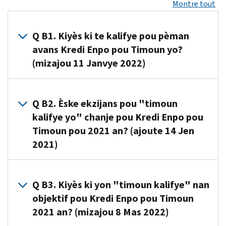
Montre tout
Q B1. Kiyès ki te kalifye pou pèman
avans Kredi Enpo pou Timoun yo?
(mizajou 11 Janvye 2022)
A1. Ou
te
Q B2. Èske ekzijans pou "timoun
kalifye
kalifye yo" chanje pou Kredi Enpo pou
pou
Timoun pou 2021 an? (ajoute 14 Jen
pèman
2021)
avans
Kredi
A2. Wi.
Enpo
Q B3. Kiyès ki yon "timoun kalifye" nan
pou
objektif pou Kredi Enpo pou Timoun
Timoun
yo
2021 an? (mizajou 8 Mas 2022)
si