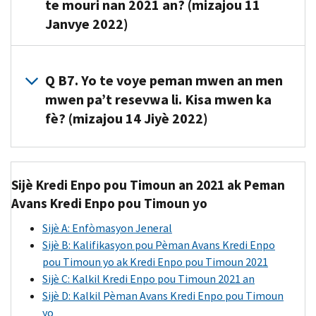
yon
fè
te mouri nan 2021 an? (mizajou 11
ye
SSN
deklarasyon
yon
Janvye 2022)
Janvye
valid
konjwen
deklarasyon
2022,
se
—
konjwen
epi
A6. Wi.
youn
te
—
ki
Si
Q B7. Yo te voye peman mwen an men
ki
dwe
dwe
ranpli
timoun
valid
mwen pa’t resevwa li. Kisa mwen ka
genyen
genyen
kondisyon
kalifye
pou
fè? (mizajou 14 Jiyè 2022)
kay
yon
sa
ou
travay
prensipal
nimewo
yo:
an
(an
ou
A7.
Sekirite
te
anglè)
Endividi
nan
Ou
Sosyal
vivan
a
Sijè Kredi Enpo pou Timoun an 2021 ak Peman
youn
ka
(
Social
nan
nan
se
Avans Kredi Enpo pou Timoun yo
nan
mande
Security
2021
Etazini
pitit
50
pou
Number
,
Sijè A: Enfòmasyon Jeneral
an
epi
gason
Eta
trake
SSN)
Sijè B: Kalifikasyon pou Pèman Avans Kredi Enpo
epi
Administrasyon
kontribyab
yo
peman
oswa
pou Timoun yo ak Kredi Enpo pou Timoun 2021
te
Sekirite
la,
oswa
ou
yon
Sijè C: Kalkil Kredi Enpo pou Timoun 2021 an
viv
Sosyal
pitit
Distrik
an
Nimewo
Sijè D: Kalkil Pèman Avans Kredi Enpo pou Timoun
avèk
(
Social
fi,
Columbia
pou
Idantifikasyon
yo
ou