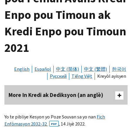
Enpo pou Timoun ak
Kredi Enpo pou Timoun
2021
English
Español
中文 (简体)
中文 (繁體)
한국어
Русский
Tiếng Việt
Kreyòl ayisyen
More In Kredi ak Dediksyon (an anglè)
Yo te pibliye Kesyon yo Poze Souvan sa yo nan
Fich
Enfòmasyon 2032-32
, 14 Jiyè 2022.
PDF