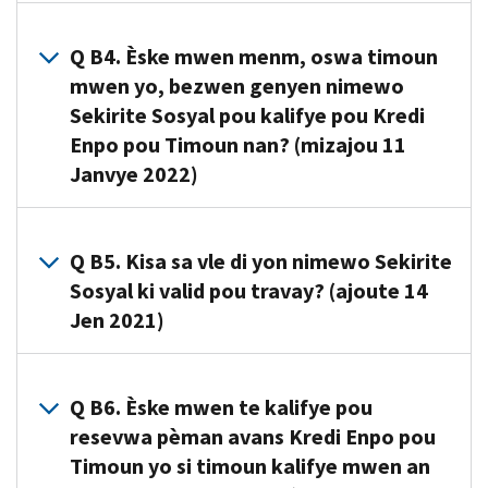
ou
A3. Pou
genyen
ane
Q B4. Èske mwen menm, oswa timoun
yon
fiskal
mwen yo, bezwen genyen nimewo
timoun
2021
Sekirite Sosyal pou kalifye pou Kredi
kalifye.
an,
Enpo pou Timoun nan? (mizajou 11
Epi
yon
Janvye 2022)
tou,
timoun
oumenm
kalifye
—
A4. Oumenm
se
oswa
—
Q B5. Kisa sa vle di yon nimewo Sekirite
yon
konjwen
oswa
endividi
Sosyal ki valid pou travay? (ajoute 14
w
konjwen
ki
Jen 2021)
lan,
w
pa
si
lan,
gen
A5. Pou
nou
si
18
timoun
Q B6. Èske mwen te kalifye pou
marye
ou
lane
kalifye
resevwa pèman avans Kredi Enpo pou
epi
marye
anvan
yo,
fè
Timoun yo si timoun kalifye mwen an
epi
1
yon