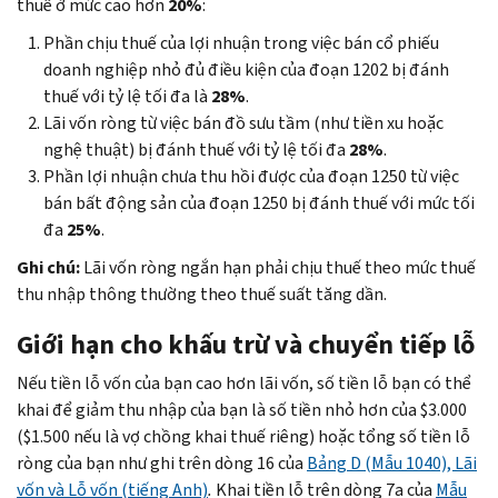
thuế ở mức cao hơn
20%
:
Phần chịu thuế của lợi nhuận trong việc bán cổ phiếu
doanh nghiệp nhỏ đủ điều kiện của đoạn 1202 bị đánh
thuế với tỷ lệ tối đa là
28%
.
Lãi vốn ròng từ việc bán đồ sưu tầm (như tiền xu hoặc
nghệ thuật) bị đánh thuế với tỷ lệ tối đa
28%
.
Phần lợi nhuận chưa thu hồi được của đoạn 1250 từ việc
bán bất động sản của đoạn 1250 bị đánh thuế với mức tối
đa
25%
.
Ghi chú:
Lãi vốn ròng ngắn hạn phải chịu thuế theo mức thuế
thu nhập thông thường theo thuế suất tăng dần.
Giới hạn cho khấu trừ và chuyển tiếp lỗ
Nếu tiền lỗ vốn của bạn cao hơn lãi vốn, số tiền lỗ bạn có thể
khai để giảm thu nhập của bạn là số tiền nhỏ hơn của $3.000
($1.500 nếu là vợ chồng khai thuế riêng) hoặc tổng số tiền lỗ
ròng của bạn như ghi trên dòng 16 của
Bảng D (Mẫu 1040), Lãi
vốn và Lỗ vốn (tiếng Anh)
.
Khai tiền lỗ trên dòng 7a của
Mẫu