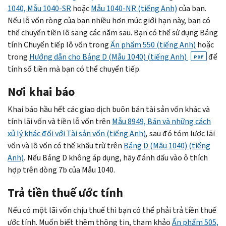
1040, Mẫu 1040-SR
hoặc
Mẫu 1040-NR (tiếng Anh)
của bạn.
Nếu lỗ vốn ròng của bạn nhiều hơn mức giới hạn này, bạn có
thể chuyển tiền lỗ sang các năm sau. Bạn có thể sử dụng Bảng
tính Chuyển tiếp lỗ vốn trong
Ấn phẩm 550 (tiếng Anh)
hoặc
trong
Hướng dẫn cho Bảng D (Mẫu 1040) (tiếng Anh)
để
PDF
tính số tiền mà bạn có thể chuyển tiếp.
Nơi khai báo
Khai báo hầu hết các giao dịch buôn bán tài sản vốn khác và
tính lãi vốn và tiền lỗ vốn trên
Mẫu 8949, Bán và những cách
xử lý khác đối với Tài sản vốn (tiếng Anh)
,
sau đó tóm lược lãi
vốn và lỗ vốn có thể khấu trừ trên
Bảng D (Mẫu 1040) (tiếng
Anh)
.
Nếu Bảng D không áp dụng, hãy đánh dấu vào ô thích
hợp trên dòng 7b của Mẫu 1040.
Trả tiền thuế ước tính
Nếu có một lãi vốn chịu thuế thì bạn có thể phải trả tiền thuế
ước tính. Muốn biết thêm thông tin, tham khảo
Ấn phẩm 505,