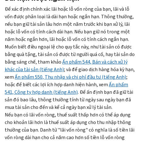
Để xác định chính xác lãi hoặc lỗ vốn ròng của bạn, lãi và lỗ
vốn được phân loại là dài hạn hoặc ngắn hạn. Thông thường,
nếu bạn giữ tài sản lâu hơn một năm trước khi bạn xử lý, lãi
hoặc lỗ vốn có tính cách dài hạn. Nếu bạn giữ nó trong một
năm hoặc ngắn hơn, lãi hoặc lỗ vốn có tính cách ngắn hạn.
Muốn biết điều ngoại lệ cho quy tắc này, như tài sản có được
bằng quà tặng, tài sản có được từ người quá cố, hay tài sản do
bằng sáng chế, tham khảo
Ấn phẩm 544, Bán và cách xử lý
khác của tài sản (tiếng Anh)
; và để giao dịch hàng hóa kỳ hạn,
xem
Ấn phẩm 550, Thu nhập và chi phí đầu tư (tiếng Anh)
;
hoặc để biết các lợi ích hợp danh hiện hành, xem
Ấn phẩm
541, Công ty hợp danh (tiếng Anh)
. Để ấn định bạn đã giữ tài
sản đó bao lâu, thông thường tính từ ngày sau ngày bạn đã
mua tài sản cho đến và kể cả ngày bạn xử lý tài sản.
Nếu bạn có lãi vốn ròng, thuế suất thấp hơn có thể áp dụng
cho khoản lãi hơn là thuế suất áp dụng cho thu nhập thông
thường của bạn. Danh từ "lãi vốn ròng" có nghĩa là số tiền lãi
vốn ròng dài hạn cho cả năm cao hơn số tiền lỗ vốn ròng