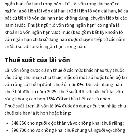
ngắn hạn của bạn trong năm. Từ "lãi vốn ròng dài hạn" có
nghĩa là số tiền lãi vốn dài hạn trừ đi tiền lỗ vốn dài hạn, kể cả
bất cứ tiền lỗ vốn dài hạn nào không dùng, chuyển tiếp từ các
năm trước. Thuật ngữ “lỗ vốn ròng ngắn hạn” có nghĩa là
khoản lỗ vốn ngắn hạn vượt mức (bao gồm bất kỳ khoản lỗ
vốn ngắn hạn chưa sử dụng nào được chuyển tiếp từ các năm
trước) so với lãi vốn ngắn hạn trong năm.
Thuế suất của lãi vốn
Lãi vốn ròng được đánh thuế ở các mức khác nhau tùy thuộc
vào tổng thu nhập chịu thuế, mặc dù một số hoặc toàn bộ lãi
vốn ròng có thể bị đánh thuế ở mức
0%
. Đối với những năm
thuế bắt đầu từ năm 2025, thuế suất đối với hầu hết lãi vốn
ròng không cao hơn
15%
đối với hầu hết các cá nhân.
Thuế suất trên lãi vốn là
0%
được áp dụng nếu thu nhập chịu
thuế của bạn là ít hơn hoặc bằng:
$48.350 cho người độc thân và vợ chồng khai thuế riêng;
$96.700 cho vợ chồng khai thuế chung và người vợ/chồng