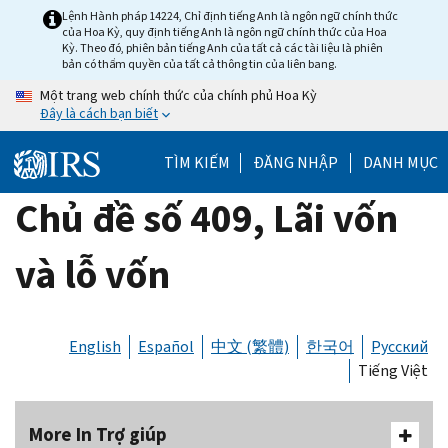
Skip
Lệnh Hành pháp 14224, Chỉ định tiếng Anh là ngôn ngữ chính thức
của Hoa Kỳ, quy định tiếng Anh là ngôn ngữ chính thức của Hoa
to
Kỳ. Theo đó, phiên bản tiếng Anh của tất cả các tài liệu là phiên
main
bản có thẩm quyền của tất cả thông tin của liên bang.
content
Một trang web chính thức của chính phủ Hoa Kỳ
Đây là cách bạn biết
TÌM KIẾM
ĐĂNG NHẬP
DANH MỤC
Chủ đề số 409, Lãi vốn
và lỗ vốn
English
Español
中文 (繁體)
한국어
Русский
Tiếng Việt
More In Trợ giúp