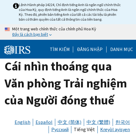
Skip
Lệnh Hành pháp 14224, Chỉ định tiếng Anh là ngôn ngữ chính thức
của Hoa Kỳ, quy định tiếng Anh là ngôn ngữ chính thức của Hoa
to
Kỳ. Theo đó, phiên bản tiếng Anh của tất cả các tài liệu là phiên
main
bản có thẩm quyền của tất cả thông tin của liên bang.
content
Một trang web chính thức của chính phủ Hoa Kỳ
Đây là cách bạn biết
TÌM KIẾM
ĐĂNG NHẬP
DANH MỤC
Cái nhìn thoáng qua
Văn phòng Trải nghiệm
của Người đóng thuế
English
Español
中文 (简体)
中文 (繁體)
한국어
Русский
Tiếng Việt
Kreyòl ayisyen