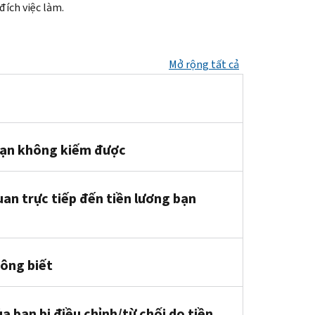
đích việc làm.
Mở rộng tất cả
bạn không kiếm được
an trực tiếp đến tiền lương bạn
ông biết
a bạn bị điều chỉnh/từ chối do tiền