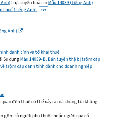
 Anh)
trực tuyến hoặc in
Mẫu 14039 (tiếng Anh)
ến thuế (tiếng Anh)
.
PDF
iếng Anh)
.
minh danh tính và tờ khai thuế
.
ế. Sử dụng
Mẫu 14039-B, Bản tuyên thệ bị trộm cắp
về trộm cắp danh tính dành cho doanh nghiệp
huế
.
n quan đến thuế có thể xảy ra mà chúng tôi không
o gồm cả người phụ thuộc hoặc người quá cố.