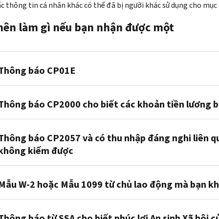
c thông tin cá nhân khác có thể đã bị người khác sử dụng cho mục 
nên làm gì nếu bạn nhận được một
Thông báo CP01E
Thông
Thông báo CP2000 cho biết các khoản tiền lương 
báo
CP
01
E
Thông
(tiếng
Thông báo CP2057 và có thu nhập đáng nghi liên qu
báo
Anh)
không kiếm được
CP
2000
Thông
(tiếng
báo
Thông
Anh)
chỉ
Mẫu W-2 hoặc Mẫu 1099 từ chủ lao động mà bạn kh
báo
Thông
dành
CP
2057
báo
cho
Mẫu
(tiếng
này
mục
Thông báo từ SSA cho biết phúc lợi An sinh Xã hội củ