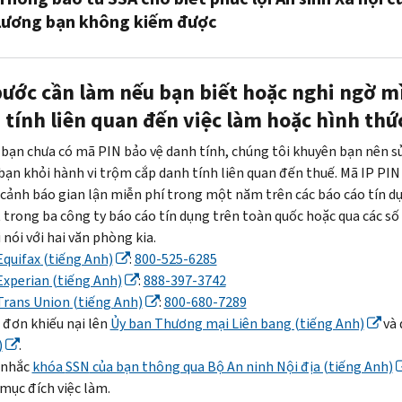
W
-2
Anh)
là
đích
lương bạn không kiếm được
(tiếng
Thông
thông
cung
Anh)
báo
báo
cấp
Liên
hoặc
chỉ
về
thông
bước cần làm nếu bạn biết hoặc nghi ngờ m
hệ
Mẫu
dành
việc
tin
Sở
1099
 tính liên quan đến việc làm hoặc hình thứ
cho
đang
và
An
(tiếng
mục
chờ
không
 bạn chưa có mã
PIN
bảo vệ danh tính, chúng tôi khuyên bạn nên s
sinh
Anh)
đích
định
ảnh
bạn khỏi hành vi trộm cắp danh tính liên quan đến thuế. Mã
IP PIN
Xã
Đừng
cung
mức
hưởng
cảnh báo gian lận miễn phí trong một năm trên các báo cáo tín dụn
hội
bao
cấp
thuế
đến
trong ba công ty báo cáo tín dụng trên toàn quốc hoặc qua các số 
(tiếng
gồm
thông
bổ
tài
 nói với hai văn phòng kia.
Anh)
thu
tin
sung,
khoản
Equifax
(tiếng Anh)
:
800-525-6285
nhập
và
do
thuế
Experian
(tiếng Anh)
:
888-397-3742
.
vào
không
thu
của
Trans Union
(tiếng Anh)
:
800-680-7289
Họ
tờ
ảnh
nhập
bạn.
đơn khiếu nại lên
Ủy ban Thương mại Liên bang (tiếng Anh)
và 
sẽ
khai
hưởng
không
Do
)
.
cùng
thuế
đến
được
rủi
 nhắc
khóa
SSN
của bạn thông qua Bộ An ninh Nội địa (tiếng Anh)
bạn
của
tài
khai
ro
mục đích việc làm.
xem
bạn
khoản
báo.
tài