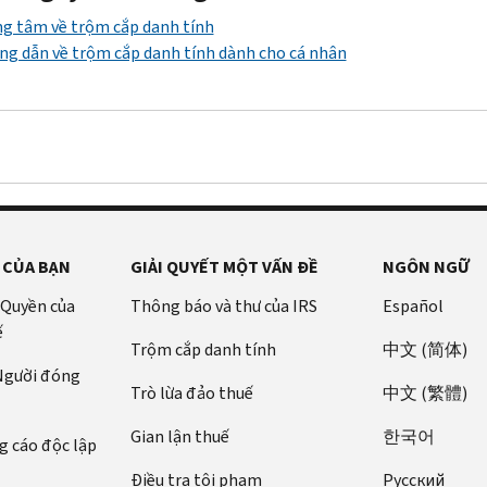
(tiếng
chỉnh
bổ
nhập
.
g tâm về trộm cắp danh tính
Anh)
nếu
sung
trên
Họ
g dẫn về trộm cắp danh tính dành cho cá nhân
thu
(tiếng
Báo
sẽ
để
nhập
Anh)
cáo
kiểm
bảo
bổ
Phúc
tra
vệ
sung
để
lợi
thu
danh
được
chủ
An
nhập
tính
xác
động
sinh
của
và
định
bảo
Xã
bạn
thông
trong
vệ
hội
để
tin
“Thông
tài
 CỦA BẠN
GIẢI QUYẾT MỘT VẤN ĐỀ
NGÔN NGỮ
trực
chắc
cá
báo
khoản
 Quyền của
Thông báo và thư của IRS
Español
tuyến
chắn
nhân
CP
2000”
tài
ế
(tiếng
hồ
của
không
chính
Trộm cắp danh tính
中文 (简体)
Anh)
sơ
mình.
phải
và
 Người đóng
đúng.
do
Trò lừa đảo thuế
中文 (繁體)
tín
của
Cho
bạn
dụng
Gian lận thuế
한국어
mình.
phép
 cáo độc lập
hoặc
của
Người
vài
người
bạn
Điều tra tội phạm
Pусский