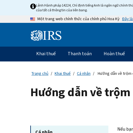
Skip
Lệnh Hành pháp 14224, Chỉ định tiếng Anh là ngôn ngữ chính thứ
to
của tất cả thông tin của liên bang.
main
Đây là
Một trang web chính thức của chính phủ Hoa Kỳ
content
Information
Menu
Khai thuế
Thanh toán
Hoàn thuế
Điều
hướng
chính
Trang chủ
Khai thuế
Cá nhân
Hướng dẫn về trộm c
Hướng dẫn về trộm 
Nếu bạn
Cá nhân