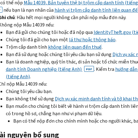
 có thể nộp
Mẫu 14039, Bản tuyên thệ bị trộm cắp danh tính (tiếng
xét
hoặc
thuế
Không
chính
nếu bạn là nạn nhân của
hành vi trộm cắp danh tính liên quan đ
thu
F
nộp
của
bao
và
Ghi chú
: Hầu hết mọi người không cần phải nộp mẫu đơn này.
nhập
tờ
bạn.
gồm
tín
Không nộp Mẫu 14039 nếu:
của
khai
Đừng
thu
dụng
Bạn đã gửi cho chúng tôi hoặc đã nộp qua
IdentityTheft.gov (t
bạn
thuế
liên
nhập
liên
Chúng tôi đã gửi cho bạn một
lá thư hoặc thông báo
.
để
được
lạc
này
quan
Trộm cắp danh tính
không liên quan đến thuế
.
đảm
điều
với
trên
đến
Bạn đã sử dụng hoặc chúng tôi yêu cầu bạn sử dụng
Dịch vụ xác 
bảo
chỉnh.
IRS
.
tờ
hành
Bạn là doanh nghiệp, quỹ tín thác, di sản hoặc tổ chức miễn thu
hồ
Liên
Tuy
khai
vi
danh tính Doanh nghiệp (tiếng Anh)
. Kiểm tra
hướng dẫn 
sơ
PDF
lạc
nhiên,
thuế
trộm
(tiếng Anh)
.
là
với
bạn
của
cắp
Chỉ nộp Mẫu 14039 nếu:
chính
Sở
có
bạn
danh
Chúng tôi yêu cầu bạn.
xác.
An
thể
hoặc
tính, IRS sẽ
Bạn không thể sử dụng
Dịch vụ xác minh danh tính và tờ khai t
Bạn
sinh
làm
nộp
cung
Bạn muốn cho chúng tôi biết về hành vi trộm cắp danh tính liê
có
Xã
các
tờ
cấp
có trong hồ sơ, chẳng hạn như vi phạm dữ liệu.
thể
hội
bước
khai
cho
Bạn có thể nộp đơn cho chính mình hoặc cho người khác, ba
xem
(tiếng
bổ
được
bạn
các
lại
Anh)
sung
điều
bước
tài nguyên bổ sung
thu