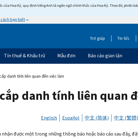
c của Hoa Kỳ, quy định tiếng Anh là ngôn ngữ chính thức của Hoa Kỳ. Theo đó, phiên bản 
 cách bạn biết
Trợ giúp
Tin tức
Tín thuế & Khấu trừ
Mẫu đơn
Báo cáo gian lận
ắp danh tính liên quan đến việc làm
cắp danh tính liên quan đ
English
Español
中文 (简体)
中文 (繁體)
 nhận được một trong những thông báo hoặc báo cáo sau đây, đây c