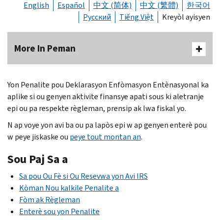
English
Español
中文 (简体)
中文 (繁體)
한국어
Русский
Tiếng Việt
Kreyòl ayisyen
More In Peman
Yon Penalite pou Deklarasyon Enfòmasyon Entènasyonal ka
aplike si ou genyen aktivite finansye apati sous ki aletranje
epi ou pa respekte règleman, prensip ak lwa fiskal yo.
N ap voye yon avi ba ou pa lapòs epi w ap genyen enterè pou
w peye jiskaske ou
peye tout montan an
.
Sou Paj Sa a
Sa pou Ou Fè si Ou Resevwa yon Avi
IRS
Kòman Nou kalkile Penalite a
Fòm ak Règleman
Enterè sou yon Penalite