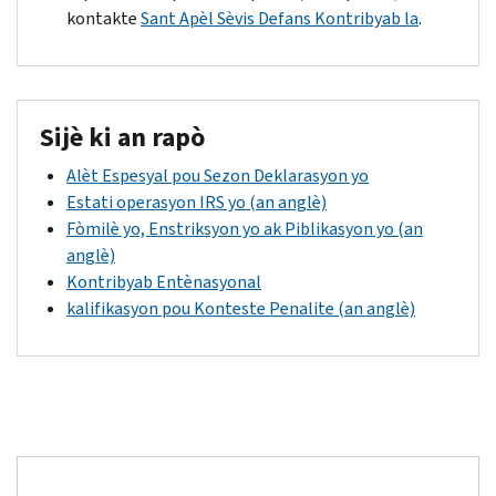
kontakte
Sant Apèl Sèvis Defans Kontribyab la
.
Sijè ki an rapò
Alèt Espesyal pou Sezon Deklarasyon yo
Estati operasyon IRS yo (an anglè)
Fòmilè yo, Enstriksyon yo ak Piblikasyon yo (an
anglè)
Kontribyab Entènasyonal
kalifikasyon pou Konteste Penalite (an anglè)