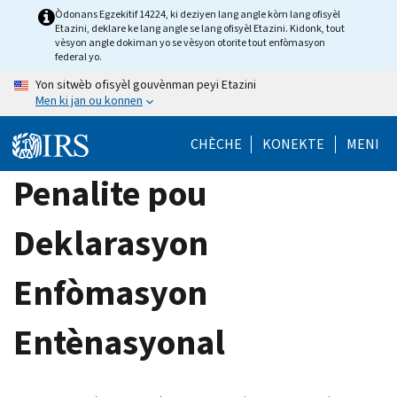
Skip
Òdonans Egzekitif 14224, ki deziyen lang angle kòm lang ofisyèl
Etazini, deklare ke lang angle se lang ofisyèl Etazini. Kidonk, tout
to
vèsyon angle dokiman yo se vèsyon otorite tout enfòmasyon
main
federal yo.
content
Yon sitwèb ofisyèl gouvènman peyi Etazini
Men ki jan ou konnen
CHÈCHE
KONEKTE
MENI
Penalite pou
Deklarasyon
Enfòmasyon
Entènasyonal