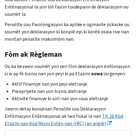
Entènasyonal la yon lòt fason toudepann de deklarasyon ou
soumèt la.
Penalite sou Pwolongasyon ka aplike e ogmante jiskaske ou
soumèt yon deklarasyon ki konplè epi ki kòrèk oswa rive nan
montan penalite maksimòm nan.
Fòm ak Règleman
Ou ka bezwen soumèt yon seri fòm deklarasyon enfòmasyon
si w ap fè biznis nan yon peyi ki pa Etazini
oswa
ou genyen:
Aktif finansye nan yon peyi aletranje
Pwopriyete nan yon biznis aletranje
Aktivite finansye ki soti nan yon sous aletranje
Jwenn detay konsènan Penalite sou Deklarasyon
Enfòmasyon Entènasyonal ak lwa fiskal la nan
Tit 26 Kòd
Etazini nan Kòd Revni Entèn nan (
IRC
) (an anglè)
.