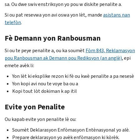
sa. Ou dwe swiv enstriksyon yo pou w diskite penalite a.
Si ou pat resevwa yon avi oswa yon lèt, mande
asistans nan
telefòn
.
Fè Demann yon Ranbousman
Si ou te peye penalite a, ou ka soumèt
Fòm 843, Reklamasyon
pou Ranbousman ak Demann pou Rediksyon (an anglè)
, epi
emete avèk li:
Yon lèt ki eksplike rezon ki fè ou kwè penalite a pa nesesè
Yon kopi avi nou te voye ba ou a
Kopi tout lòt dokiman k ap itil
Evite yon Penalite
Ou kapab evite yon penalite lè ou:
Soumèt Deklarasyon Enfòmasyon Entènasyonal yo alè.
Prepare deklarasyon yo avèk enfòmasyon ki kòrèk.