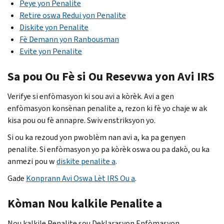
Peye yon Penalite
Retire oswa Redui yon Penalite
Diskite yon Penalite
Fè Demann yon Ranbousman
Evite yon Penalite
Sa pou Ou Fè si Ou Resevwa yon Avi
IRS
Verifye si enfòmasyon ki sou avi a kòrèk. Avi a gen
enfòmasyon konsènan penalite a, rezon ki fè yo chaje w ak
kisa pou ou fè annapre. Swiv enstriksyon yo.
Si ou ka rezoud yon pwoblèm nan avi a, ka pa genyen
penalite. Si enfòmasyon yo pa kòrèk oswa ou pa dakò, ou ka
anmezi pou w
diskite penalite a
.
Gade
Konprann Avi Oswa Lèt
IRS
Ou a
.
Kòman Nou kalkile Penalite a
Nou kalkile Penalite sou Deklarasyon Enfòmasyon