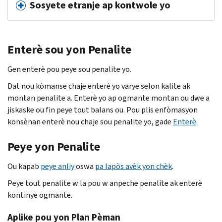
Sosyete etranje ap kontwole yo
Enterè sou yon Penalite
Gen enterè pou peye sou penalite yo.
Dat nou kòmanse chaje enterè yo varye selon kalite ak
montan penalite a. Enterè yo ap ogmante montan ou dwe a
jiskaske ou fin peye tout balans ou. Pou plis enfòmasyon
konsènan enterè nou chaje sou penalite yo, gade
Enterè
.
Peye yon Penalite
Ou kapab
peye anliy
oswa
pa lapòs avèk yon chèk
.
Peye tout penalite w la pou w anpeche penalite ak enterè
kontinye ogmante.
Aplike pou yon Plan Pèman