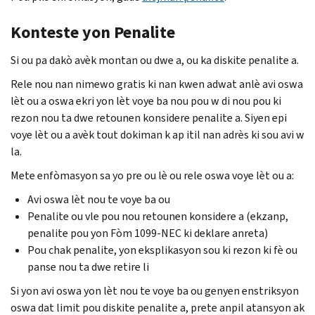
Konteste yon Penalite
Si ou pa dakò avèk montan ou dwe a, ou ka diskite penalite a.
Rele nou nan nimewo gratis ki nan kwen adwat anlè avi oswa
lèt ou a oswa ekri yon lèt voye ba nou pou w di nou pou ki
rezon nou ta dwe retounen konsidere penalite a. Siyen epi
voye lèt ou a avèk tout dokiman k ap itil nan adrès ki sou avi w
la.
Mete enfòmasyon sa yo pre ou lè ou rele oswa voye lèt ou a:
Avi oswa lèt nou te voye ba ou
Penalite ou vle pou nou retounen konsidere a (ekzanp,
penalite pou yon Fòm 1099-
NEC
ki deklare anreta)
Pou chak penalite, yon eksplikasyon sou ki rezon ki fè ou
panse nou ta dwe retire li
Si yon avi oswa yon lèt nou te voye ba ou genyen enstriksyon
oswa dat limit pou diskite penalite a, prete anpil atansyon ak