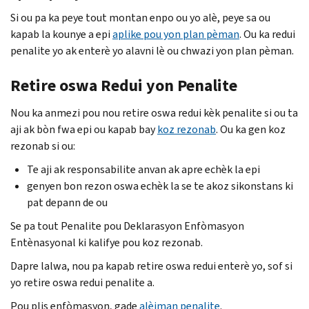
Si ou pa ka peye tout montan enpo ou yo alè, peye sa ou
kapab la kounye a epi
aplike pou yon plan pèman
. Ou ka redui
penalite yo ak enterè yo alavni lè ou chwazi yon plan pèman.
Retire oswa Redui yon Penalite
Nou ka anmezi pou nou retire oswa redui kèk penalite si ou ta
aji ak bòn fwa epi ou kapab bay
koz rezonab
. Ou ka gen koz
rezonab si ou:
Te aji ak responsabilite anvan ak apre echèk la epi
genyen bon rezon oswa echèk la se te akoz sikonstans ki
pat depann de ou
Se pa tout Penalite pou Deklarasyon Enfòmasyon
Entènasyonal ki kalifye pou koz rezonab.
Dapre lalwa, nou pa kapab retire oswa redui enterè yo, sof si
yo retire oswa redui penalite a.
Pou plis enfòmasyon, gade
alèjman penalite
.