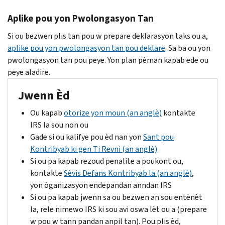
Aplike pou yon Pwolongasyon Tan
Si ou bezwen plis tan pou w prepare deklarasyon taks ou a,
aplike pou yon pwolongasyon tan pou deklare
. Sa ba ou yon
pwolongasyon tan pou peye. Yon plan pèman kapab ede ou
peye aladire.
Jwenn Èd
Ou kapab
otorize yon moun (an anglè)
kontakte
IRS
la sou non ou
Gade si ou kalifye pou èd nan yon
Sant pou
Kontribyab ki gen Ti Revni (an anglè)
Si ou pa kapab rezoud penalite a poukont ou,
kontakte
Sèvis Defans Kontribyab la (an anglè)
,
yon òganizasyon endepandan anndan
IRS
Si ou pa kapab jwenn sa ou bezwen an sou entènèt
la, rele nimewo IRS ki sou avi oswa lèt ou a (prepare
w pou w tann pandan anpil tan). Pou plis èd,