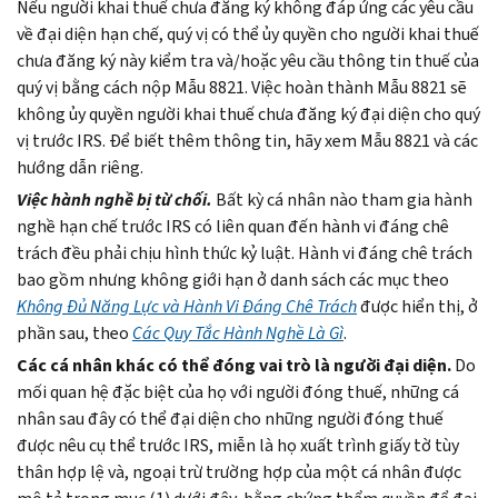
Nếu người khai thuế chưa đăng ký không đáp ứng các yêu cầu
về đại diện hạn chế, quý vị có thể ủy quyền cho người khai thuế
chưa đăng ký này kiểm tra và/hoặc yêu cầu thông tin thuế của
quý vị bằng cách nộp Mẫu 8821. Việc hoàn thành Mẫu 8821 sẽ
không ủy quyền người khai thuế chưa đăng ký đại diện cho quý
vị trước IRS. Để biết thêm thông tin, hãy xem Mẫu 8821 và các
hướng dẫn riêng.
Việc hành nghề bị từ chối.
Bất kỳ cá nhân nào tham gia hành
nghề hạn chế trước IRS có liên quan đến hành vi đáng chê
trách đều phải chịu hình thức kỷ luật. Hành vi đáng chê trách
bao gồm nhưng không giới hạn ở danh sách các mục theo
Không Đủ Năng Lực và Hành Vi Đáng Chê Trách
được hiển thị, ở
phần sau, theo
Các Quy Tắc Hành Nghề Là Gì
.
Các cá nhân khác có thể đóng vai trò là người đại diện.
Do
mối quan hệ đặc biệt của họ với người đóng thuế, những cá
nhân sau đây có thể đại diện cho những người đóng thuế
được nêu cụ thể trước IRS, miễn là họ xuất trình giấy tờ tùy
thân hợp lệ và, ngoại trừ trường hợp của một cá nhân được