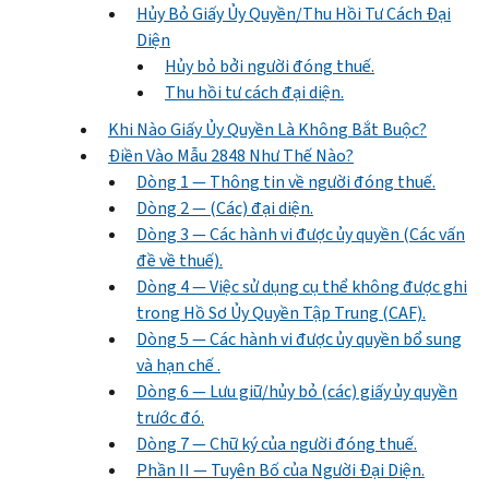
Hủy Bỏ Giấy Ủy Quyền/Thu Hồi Tư Cách Đại
Diện
Hủy bỏ bởi người đóng thuế.
Thu hồi tư cách đại diện.
Khi Nào Giấy Ủy Quyền Là Không Bắt Buộc?
Điền Vào Mẫu 2848 Như Thế Nào?
Dòng 1 — Thông tin về người đóng thuế.
Dòng 2 — (Các) đại diện.
Dòng 3 — Các hành vi được ủy quyền (Các vấn
đề về thuế).
Dòng 4 — Việc sử dụng cụ thể không được ghi
trong Hồ Sơ Ủy Quyền Tập Trung (CAF).
Dòng 5 — Các hành vi được ủy quyền bổ sung
và hạn chế .
Dòng 6 — Lưu giữ/hủy bỏ (các) giấy ủy quyền
trước đó.
Dòng 7 — Chữ ký của người đóng thuế.
Phần II — Tuyên Bố của Người Đại Diện.