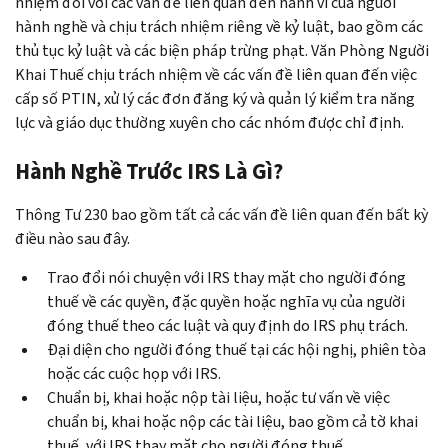
nhiệm đối với các vấn đề liên quan đến hành vi của người
hành nghề và chịu trách nhiệm riêng về kỷ luật, bao gồm các
thủ tục kỷ luật và các biện pháp trừng phạt. Văn Phòng Người
Khai Thuế chịu trách nhiệm về các vấn đề liên quan đến việc
cấp số PTIN, xử lý các đơn đăng ký và quản lý kiểm tra năng
lực và giáo dục thường xuyên cho các nhóm được chỉ định.
Hành Nghề Trước IRS Là Gì?
Thông Tư 230 bao gồm tất cả các vấn đề liên quan đến bất kỳ
điều nào sau đây.
Trao đổi nói chuyện với IRS thay mặt cho người đóng
thuế về các quyền, đặc quyền hoặc nghĩa vụ của người
đóng thuế theo các luật và quy định do IRS phụ trách.
Đại diện cho người đóng thuế tại các hội nghị, phiên tòa
hoặc các cuộc họp với IRS.
Chuẩn bị, khai hoặc nộp tài liệu, hoặc tư vấn về việc
chuẩn bị, khai hoặc nộp các tài liệu, bao gồm cả tờ khai
thuế, với IRS thay mặt cho người đóng thuế.