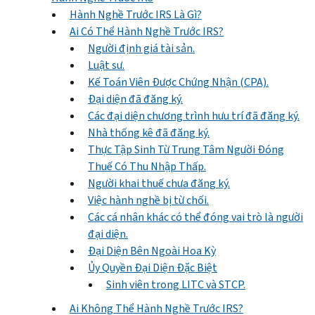
Hành Nghề Trước IRS Là Gì?
Ai Có Thể Hành Nghề Trước IRS?
Người định giá tài sản.
Luật sư.
Kế Toán Viên Được Chứng Nhận (CPA).
Đại diện đã đăng ký.
Các đại diện chương trình hưu trí đã đăng ký.
Nhà thống kê đã đăng ký.
Thực Tập Sinh Từ Trung Tâm Người Đóng
Thuế Có Thu Nhập Thấp.
Người khai thuế chưa đăng ký.
Việc hành nghề bị từ chối.
Các cá nhân khác có thể đóng vai trò là người
đại diện.
Đại Diện Bên Ngoài Hoa Kỳ
Ủy Quyền Đại Diện Đặc Biệt
Sinh viên trong LITC và STCP.
Ai Không Thể Hành Nghề Trước IRS?