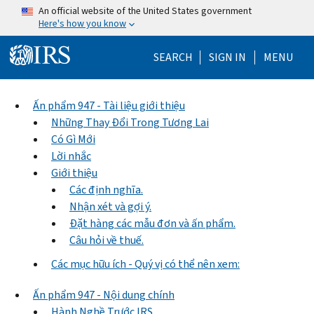
Skip to main content
An official website of the United States government
Here's how you know
Help Menu Mo
SEARCH
SIGN IN
MENU
Ấn phẩm 947 - Tài liệu giới thiệu
Những Thay Đổi Trong Tương Lai
Có Gì Mới
Lời nhắc
Giới thiệu
Các định nghĩa.
Nhận xét và gợi ý.
Đặt hàng các mẫu đơn và ấn phẩm.
Câu hỏi về thuế.
Các mục hữu ích - Quý vị có thể nên xem:
Ấn phẩm 947 - Nội dung chính
Hành Nghề Trước IRS