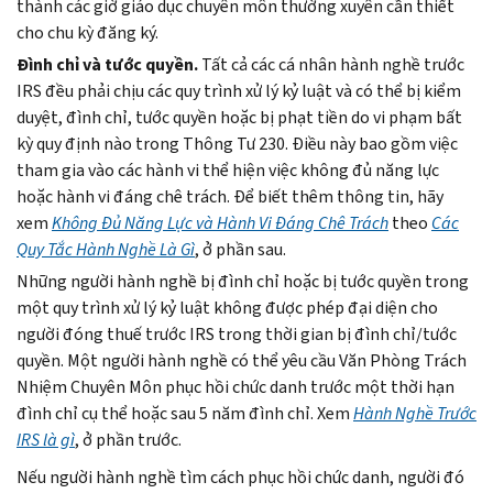
thành các giờ giáo dục chuyên môn thường xuyên cần thiết
cho chu kỳ đăng ký.
Đình chỉ và tước quyền.
Tất cả các cá nhân hành nghề trước
IRS đều phải chịu các quy trình xử lý kỷ luật và có thể bị kiểm
duyệt, đình chỉ, tước quyền hoặc bị phạt tiền do vi phạm bất
kỳ quy định nào trong Thông Tư 230. Điều này bao gồm việc
tham gia vào các hành vi thể hiện việc không đủ năng lực
hoặc hành vi đáng chê trách. Để biết thêm thông tin, hãy
xem
Không Đủ Năng Lực và Hành Vi Đáng Chê Trách
theo
Các
Quy Tắc Hành Nghề Là Gì
, ở phần sau.
Những người hành nghề bị đình chỉ hoặc bị tước quyền trong
một quy trình xử lý kỷ luật không được phép đại diện cho
người đóng thuế trước IRS trong thời gian bị đình chỉ/tước
quyền. Một người hành nghề có thể yêu cầu Văn Phòng Trách
Nhiệm Chuyên Môn phục hồi chức danh trước một thời hạn
đình chỉ cụ thể hoặc sau 5 năm đình chỉ. Xem
Hành Nghề Trước
IRS là gì
, ở phần trước.
Nếu người hành nghề tìm cách phục hồi chức danh, người đó