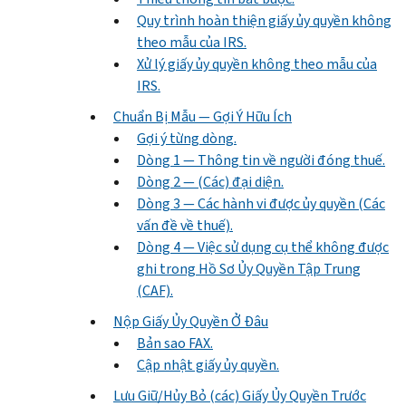
Quy trình hoàn thiện giấy ủy quyền không
theo mẫu của IRS.
Xử lý giấy ủy quyền không theo mẫu của
IRS.
Chuẩn Bị Mẫu — Gợi Ý Hữu Ích
Gợi ý từng dòng.
Dòng 1 — Thông tin về người đóng thuế.
Dòng 2 — (Các) đại diện.
Dòng 3 — Các hành vi được ủy quyền (Các
vấn đề về thuế).
Dòng 4 — Việc sử dụng cụ thể không được
ghi trong Hồ Sơ Ủy Quyền Tập Trung
(CAF).
Nộp Giấy Ủy Quyền Ở Đâu
Bản sao FAX.
Cập nhật giấy ủy quyền.
Lưu Giữ/Hủy Bỏ (các) Giấy Ủy Quyền Trước