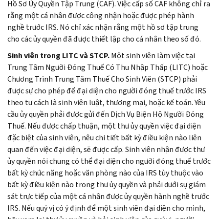
Hồ Sơ Ủy Quyền Tập Trung (CAF). Việc cấp số CAF không chỉ ra
rằng một cá nhân được công nhận hoặc được phép hành
nghề trước IRS. Nó chỉ xác nhận rằng một hồ sơ tập trung
cho các ủy quyền đã được thiết lập cho cá nhân theo số đó.
Sinh viên trong LITC và STCP.
Một sinh viên làm việc tại
Trung Tâm Người Đóng Thuế Có Thu Nhập Thấp (LITC) hoặc
Chương Trình Trung Tâm Thuế Cho Sinh Viên (STCP) phải
được sự cho phép để đại diện cho người đóng thuế trước IRS
theo tư cách là sinh viên luật, thương mại, hoặc kế toán. Yêu
cầu ủy quyền phải được gửi đến Dịch Vụ Biện Hộ Người Đóng
Thuế. Nếu được chấp thuận, một thư ủy quyền việc đại diện
đặc biệt của sinh viên, nêu chi tiết bất kỳ điều kiện nào liên
quan đến việc đại diện, sẽ được cấp. Sinh viên nhận được thư
ủy quyền nói chung có thể đại diện cho người đóng thuế trước
bất kỳ chức năng hoặc văn phòng nào của IRS tùy thuộc vào
bất kỳ điều kiện nào trong thư ủy quyền và phải dưới sự giám
sát trực tiếp của một cá nhân được ủy quyền hành nghề trước
IRS. Nếu quý vị có ý định để một sinh viên đại diện cho mình,