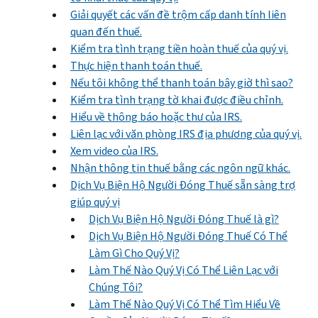
Giải quyết các vấn đề trộm cấp danh tính liên
quan đến thuế.
Kiểm tra tình trạng tiền hoàn thuế của quý vị.
Thực hiện thanh toán thuế.
Nếu tôi không thể thanh toán bây giờ thì sao?
Kiểm tra tình trạng tờ khai được điều chỉnh.
Hiểu về thông báo hoặc thư của IRS.
Liên lạc với văn phòng IRS địa phương của quý vị.
Xem video của IRS.
Nhận thông tin thuế bằng các ngôn ngữ khác.
Dịch Vụ Biện Hộ Người Đóng Thuế sẵn sàng trợ
giúp quý vị
Dịch Vụ Biện Hộ Người Đóng Thuế là gì?
Dịch Vụ Biện Hộ Người Đóng Thuế Có Thể
Làm Gì Cho Quý Vị?
Làm Thế Nào Quý Vị Có Thể Liên Lạc với
Chúng Tôi?
Làm Thế Nào Quý Vị Có Thể Tìm Hiểu Về