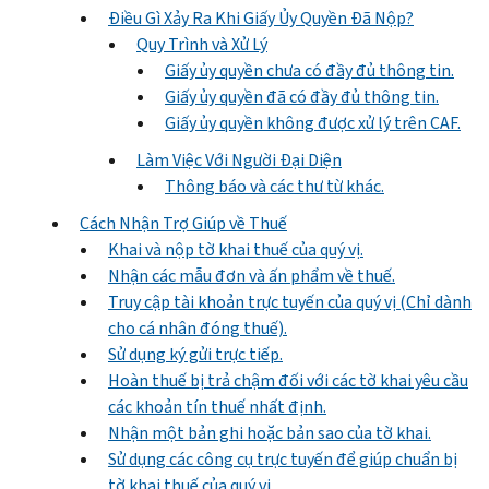
Điều Gì Xảy Ra Khi Giấy Ủy Quyền Đã Nộp?
Quy Trình và Xử Lý
Giấy ủy quyền chưa có đầy đủ thông tin.
Giấy ủy quyền đã có đầy đủ thông tin.
Giấy ủy quyền không được xử lý trên CAF.
Làm Việc Với Người Đại Diện
Thông báo và các thư từ khác.
Cách Nhận Trợ Giúp về Thuế
Khai và nộp tờ khai thuế của quý vị.
Nhận các mẫu đơn và ấn phẩm về thuế.
Truy cập tài khoản trực tuyến của quý vị (Chỉ dành
cho cá nhân đóng thuế).
Sử dụng ký gửi trực tiếp.
Hoàn thuế bị trả chậm đối với các tờ khai yêu cầu
các khoản tín thuế nhất định.
Nhận một bản ghi hoặc bản sao của tờ khai.
Sử dụng các công cụ trực tuyến để giúp chuẩn bị
tờ khai thuế của quý vị.