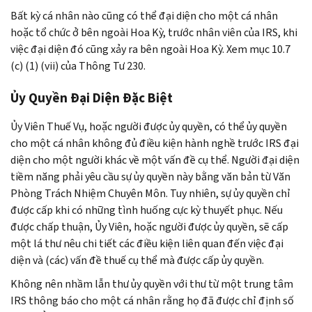
Bất kỳ cá nhân nào cũng có thể đại diện cho một cá nhân
hoặc tổ chức ở bên ngoài Hoa Kỳ, trước nhân viên của IRS, khi
việc đại diện đó cũng xảy ra bên ngoài Hoa Kỳ. Xem mục 10.7
(c) (1) (vii) của Thông Tư 230.
Ủy Quyền Đại Diện Đặc Biệt
Ủy Viên Thuế Vụ, hoặc người được ủy quyền, có thể ủy quyền
cho một cá nhân không đủ điều kiện hành nghề trước IRS đại
diện cho một người khác về một vấn đề cụ thể. Người đại diện
tiềm năng phải yêu cầu sự ủy quyền này bằng văn bản từ Văn
Phòng Trách Nhiệm Chuyên Môn. Tuy nhiên, sự ủy quyền chỉ
được cấp khi có những tình huống cực kỳ thuyết phục. Nếu
được chấp thuận, Ủy Viên, hoặc người được ủy quyền, sẽ cấp
một lá thư nêu chi tiết các điều kiện liên quan đến việc đại
diện và (các) vấn đề thuế cụ thể mà được cấp ủy quyền.
Không nên nhầm lẫn thư ủy quyền với thư từ một trung tâm
IRS thông báo cho một cá nhân rằng họ đã được chỉ định số