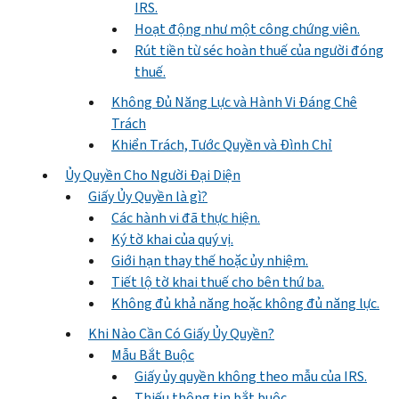
IRS.
Hoạt động như một công chứng viên.
Rút tiền từ séc hoàn thuế của người đóng
thuế.
Không Đủ Năng Lực và Hành Vi Đáng Chê
Trách
Khiển Trách, Tước Quyền và Đình Chỉ
Ủy Quyền Cho Người Đại Diện
Giấy Ủy Quyền là gì?
Các hành vi đã thực hiện.
Ký tờ khai của quý vị.
Giới hạn thay thế hoặc ủy nhiệm.
Tiết lộ tờ khai thuế cho bên thứ ba.
Không đủ khả năng hoặc không đủ năng lực.
Khi Nào Cần Có Giấy Ủy Quyền?
Mẫu Bắt Buộc
Giấy ủy quyền không theo mẫu của IRS.
Thiếu thông tin bắt buộc.