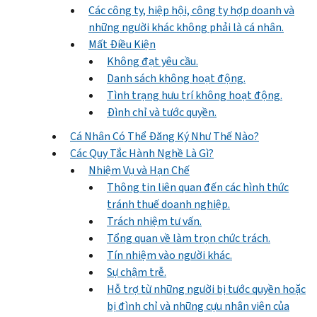
Các công ty, hiệp hội, công ty hợp doanh và
những người khác không phải là cá nhân.
Mất Điều Kiện
Không đạt yêu cầu.
Danh sách không hoạt động.
Tình trạng hưu trí không hoạt động.
Đình chỉ và tước quyền.
Cá Nhân Có Thể Đăng Ký Như Thế Nào?
Các Quy Tắc Hành Nghề Là Gì?
Nhiệm Vụ và Hạn Chế
Thông tin liên quan đến các hình thức
tránh thuế doanh nghiệp.
Trách nhiệm tư vấn.
Tổng quan về làm trọn chức trách.
Tín nhiệm vào người khác.
Sự chậm trễ.
Hỗ trợ từ những người bị tước quyền hoặc
bị đình chỉ và những cựu nhân viên của