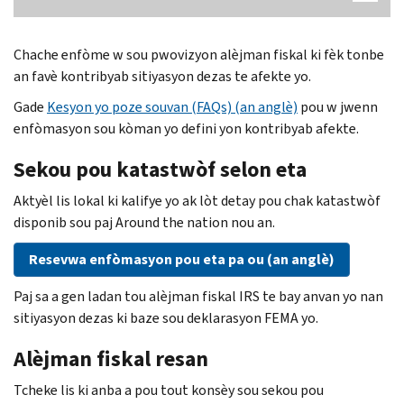
Chache enfòme w sou pwovizyon alèjman fiskal ki fèk tonbe
an favè kontribyab sitiyasyon dezas te afekte yo.
Gade
Kesyon yo poze souvan (FAQs) (an anglè)
pou w jwenn
enfòmasyon sou kòman yo defini yon kontribyab afekte.
Sekou pou katastwòf selon eta
Aktyèl lis lokal ki kalifye yo ak lòt detay pou chak katastwòf
disponib sou paj
Around the nation
nou an.
Resevwa enfòmasyon pou eta pa ou (an anglè)
Paj sa a gen ladan tou alèjman fiskal IRS te bay anvan yo nan
sitiyasyon dezas ki baze sou deklarasyon FEMA yo.
Alèjman fiskal resan
Tcheke lis ki anba a pou tout konsèy sou sekou pou