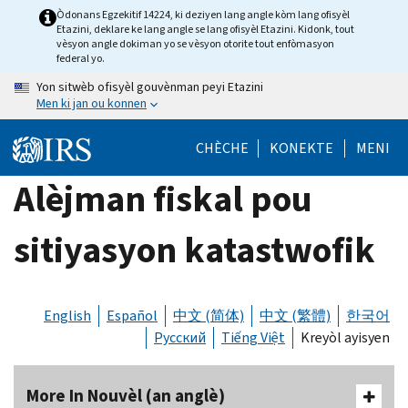
Skip
Òdonans Egzekitif 14224, ki deziyen lang angle kòm lang ofisyèl
Etazini, deklare ke lang angle se lang ofisyèl Etazini. Kidonk, tout
to
vèsyon angle dokiman yo se vèsyon otorite tout enfòmasyon
main
federal yo.
content
Yon sitwèb ofisyèl gouvènman peyi Etazini
Men ki jan ou konnen
CHÈCHE
KONEKTE
MENI
Alèjman fiskal pou
sitiyasyon katastwofik
English
Español
中文 (简体)
中文 (繁體)
한국어
Русский
Tiếng Việt
Kreyòl ayisyen
More In Nouvèl (an anglè)