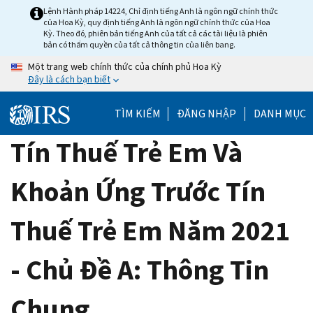
Skip
Lệnh Hành pháp 14224, Chỉ định tiếng Anh là ngôn ngữ chính thức
của Hoa Kỳ, quy định tiếng Anh là ngôn ngữ chính thức của Hoa
to
Kỳ. Theo đó, phiên bản tiếng Anh của tất cả các tài liệu là phiên
main
bản có thẩm quyền của tất cả thông tin của liên bang.
content
Một trang web chính thức của chính phủ Hoa Kỳ
Đây là cách bạn biết
TÌM KIẾM
ĐĂNG NHẬP
DANH MỤC
Tín Thuế Trẻ Em Và
Khoản Ứng Trước Tín
Thuế Trẻ Em Năm 2021
- Chủ Đề A: Thông Tin
Chung