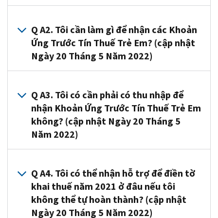
A1.
Khoản
Q A2. Tôi cần làm gì để nhận các Khoản
Ứng
Ứng Trước Tín Thuế Trẻ Em? (cập nhật
Trước
Ngày 20 Tháng 5 Năm 2022)
Tín
Thuế
A2. Quý
Trẻ
vị
Q A3. Tôi có cần phải có thu nhập để
Em
thường
nhận Khoản Ứng Trước Tín Thuế Trẻ Em
là
không
không? (cập nhật Ngày 20 Tháng 5
tiền
cần
ứng
Năm 2022)
phải
trước
làm
của
A3. Không.
gì.
IRS
Ngay
Q A4. Tôi có thể nhận hỗ trợ để điền tờ
Nếu
cho
cả
khai thuế năm 2021 ở đâu nếu tôi
quý
50%
khi
vị
không thể tự hoàn thành? (cập nhật
khoản
quý
đã
Ngày 20 Tháng 5 Năm 2022)
Tín