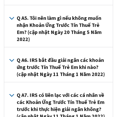
vị
đủ
Thuế
đã
điều
Trẻ
A4. Nếu
có
kiện
Em
quý
Q A5. Tôi nên làm gì nếu không muốn
thu
để
ước
vị
nhận Khoản Ứng Trước Tín Thuế Trẻ
nhập
nhận
tính
không
bằng
Em? (cập nhật Ngày 20 Tháng 5 Năm
các
hợp
thể
$0,
2022)
Khoản
lệ
hoặc
quý
Ứng
mà
chọn
vị
Trước
A5. Nếu
quý
không
vẫn
Tín
quý
Q A6. IRS bắt đầu giải ngân các khoản
vị
sử
có
Thuế
vị
ứng trước Tín Thuế Trẻ Em khi nào?
có
dụng
thể
Trẻ
không
thể
phần
(cập nhật Ngày 11 Tháng 1 Năm 2022)
nhận
Em
muốn
yêu
mềm
được
theo
nhận
cầu
Khai
Khoản
A6. IRS
tờ
Khoản
trên
Thuế
Ứng
đã
Q A7. IRS có liên lạc với các cá nhân về
khai
Ứng
tờ
Miễn
Trước
bắt
các Khoản Ứng Trước Tín Thuế Trẻ Em
thuế
Trước
khai
Phí
Tín
đầu
năm
trước khi thực hiện giải ngân không?
Tín
thuế
Của
Thuế
giải
2020
Thuế
(cập nhật Ngày 11 Tháng 1 Năm 2022)