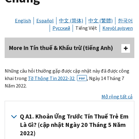
English
Español
中文 (简体)
中文 (繁體)
한국어
Русский
Tiếng Việt
Kreyòl ayisyen
More In Tín thuế & Khấu trừ (tiếng Anh)
Những câu hỏi thường gặp được cập nhật này đã được công
khai trong
Tờ Thông Tin 2022-32
, Ngày 14 Tháng 7
PDF
Năm 2022.
Mở rộng tất cả
Q A1. Khoản Ứng Trước Tín Thuế Trẻ Em
Là Gì? (cập nhật Ngày 20 Tháng 5 Năm
2022)