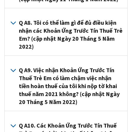
năm
IRS
Trẻ
ngân
hoặc
Trẻ
2021.
hoặc
Em
các
tờ
Em
Nếu
Các
A7. Có.
nếu
Khoản
khai
hàng
IRS
Mẫu
Vào
Q A8. Tôi có thể làm gì để đủ điều kiện
quý
Ứng
thuế
tháng
đã
Đơn
tháng
nhận các Khoản Ứng Trước Tín Thuế Trẻ
vị
Trước
năm
vì
xử
Khai
6
đủ
Tín
Em? (cập nhật Ngày 20 Tháng 5 Năm
2019
quý
lý
Thuế
năm
điều
Thuế
2022)
(bao
vị
tờ
Tự
2021,
kiện.
Trẻ
gồm
muốn
khai
Điền
IRS
Em
thông
Việc
yêu
A8.
thuế
Miễn
đã
vào
tin
giải
cầu
Quý
Q A9. Việc nhận Khoản Ứng Trước Tín
năm
Phí
gửi
ngày
quý
ngân
nhận
vị
Thuế Trẻ Em có làm chậm việc nhận
2020
để
Thư
15
vị
các
toàn
đã
hoặc
nộp
Thông
tiền hoàn thuế của tôi khi nộp tờ khai
tháng
đã
khoản
bộ
đủ
tờ
tờ
Báo
thuế năm 2021 không? (cập nhật Ngày
7.
nhập
ứng
số
điều
khai
khai
6417.
20 Tháng 5 Năm 2022)
Sau
vào
trước
tín
kiện
thuế
thuế
Thư
đó,
công
Tín
thuế
nhận
năm
năm
này
các
A9. Không.
cụ
Thuế
khi
Khoản
2019
2021,
đã
khoản
Tuy
đăng
Q A10. Các Khoản Ứng Trước Tín Thuế
Trẻ
nộp
Ứng
của
có
thông
chi
nhiên,
ký