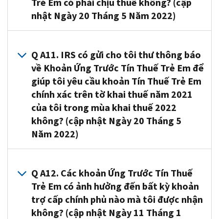
Em
tờ
Trước
Trẻ Em có phải chịu thuế không? (cập
quý
nhiều
báo
trả
nếu
dành
đã
khai
Tín
nhật Ngày 20 Tháng 5 Năm 2022)
vị
nhóm
cho
đã
quý
cho
bắt
thuế
Thuế
trước
người
người
được
vị
Người
đầu
năm
Trẻ
khi
giúp
nhận
A10. Không.
giải
không
Không
vào
2021,
Em
kết
khai
về
Các
Q A11. IRS có gửi cho tôi thư thông báo
ngân
đối
Phải
tháng
hoặc
nếu
thúc
thuế
số
Khoản
hàng
về Khoản Ứng Trước Tín Thuế Trẻ Em để
chiếu
Khai
Bảy
quý
quý
tháng
bao
tiền
Ứng
tháng
giúp tôi yêu cầu khoản Tín Thuế Trẻ Em
hợp
Thuế
và
vị
vị
6
gồm
của
Trước
đến
lý
chính xác trên tờ khai thuế năm 2021
để
tiếp
biết
có
năm
kế
khoản
Tín
hết
các
nhận
của tôi trong mùa khai thuế 2022
tục
mình
trẻ
2021,
toán
thanh
Thuế
tháng
khoản
các
hàng
sẽ
đủ
không? (cập nhật Ngày 20 Tháng 5
thì
viên
toán
Trẻ
12
ứng
khoản
tháng
không
điều
Năm 2022)
các
công
Tín
Em
năm
trước
Thanh
cho
đủ
kiện.
khoản
chứng
Thuế
không
2021.
Tín
Toán
đến
điều
Ngoài
chi
có
Trẻ
phải
A11. Có.
Thuế
Tác
hết
kiện
Để
ra,
trả
chứng
Em
là
Vào
Q A12. Các khoản Ứng Trước Tín Thuế
Trẻ
Động
tháng
để
biết
quý
hàng
chỉ
hàng
thu
tháng
Trẻ Em có ảnh hưởng đến bất kỳ khoản
Em
Kinh
12
nhận
thêm
vị
tháng
hành
tháng
nhập
1/2022,
trợ cấp chính phủ nào mà tôi được nhận
của
Tế
năm
Tín
thông
–
này
nghề,
ước
và
IRS
mình
trên
không? (cập nhật Ngày 11 Tháng 1
2021,
Thuế
tin
hoặc
đã
đại
tính
sẽ
đã